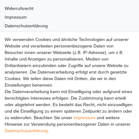
Widerrufsrecht
Impressum
Datenschutzerklärung
AGB
Wir verwenden Cookies und ähnliche Technologien auf unserer
Versandkosten
Website und verarbeiten personenbezogene Daten von
Barrierefreiheit
Besucher:innen unserer Webseite (z.B. IP-Adresse), um z.B.
Inhalte und Anzeigen zu personalisieren, Medien von
Anleitungen
Drittanbietern einzubinden oder Zugriffe auf unsere Website zu
analysieren. Die Datenverarbeitung erfolgt erst durch gesetzte
Vertrag widerrufen
Cookies. Wir teilen diese Daten mit Dritten, die wir in den
Einstellungen benennen.
PARTNER
Die Datenverarbeitung kann mit Einwilligung oder aufgrund eines
DHL
berechtigten Interesses erfolgen. Die Zustimmung kann erteilt
oder abgelehnt werden. Es besteht das Recht, nicht einzuwilligen
GLS
und die Einwilligung zu einem späteren Zeitpunkt zu ändern oder
DB Schenker
zu widerrufen. Beachten Sie unser
Impressum
und weitere
PaketPLUS
Hinweise zur Verwendung personenbezogener Daten in unserer
Daten­schutz­erklärung
.
SPONSORING