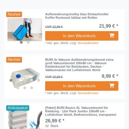
Neuheit
Aufbewahrungstrolley blau Einkaufsroller
Koffer Rucksack faltbar mit Rollen
21,99 € *
UVP 22,99 €
In den Warenkorb
*
inkl. ges. MwSt.
zzgl.
Versandkosten
Neuheit
BURI 4x Vakuum Aufbewahrungsbeutel extra
groß Vakuumbeutel 100x80 cm - Vakuum
Kleiderbeutel für Bettdecken, Decken -
Vakkumsäcke mit Luftdichtem Ventil
9,99 € *
UVP 10,59 €
In den Warenkorb
*
inkl. ges. MwSt.
zzgl.
Versandkosten
Artikelpaket
[Paket] BURI Basics XL Vakuumbeutel für
Kleidung - 12er Pack Jumbo 100x80 cm -
Luftdichtes Ventil, Reißverschluss, transparent
26,99 € *
12
Stück