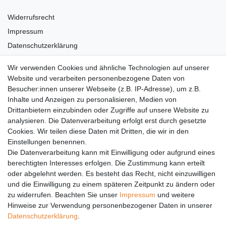
Widerrufsrecht
Impressum
Datenschutzerklärung
AGB
Wir verwenden Cookies und ähnliche Technologien auf unserer
Versandkosten
Website und verarbeiten personenbezogene Daten von
Barrierefreiheit
Besucher:innen unserer Webseite (z.B. IP-Adresse), um z.B.
Inhalte und Anzeigen zu personalisieren, Medien von
Anleitungen
Drittanbietern einzubinden oder Zugriffe auf unsere Website zu
analysieren. Die Datenverarbeitung erfolgt erst durch gesetzte
Vertrag widerrufen
Cookies. Wir teilen diese Daten mit Dritten, die wir in den
Einstellungen benennen.
PARTNER
Die Datenverarbeitung kann mit Einwilligung oder aufgrund eines
DHL
berechtigten Interesses erfolgen. Die Zustimmung kann erteilt
oder abgelehnt werden. Es besteht das Recht, nicht einzuwilligen
GLS
und die Einwilligung zu einem späteren Zeitpunkt zu ändern oder
DB Schenker
zu widerrufen. Beachten Sie unser
Impressum
und weitere
PaketPLUS
Hinweise zur Verwendung personenbezogener Daten in unserer
Daten­schutz­erklärung
.
SPONSORING