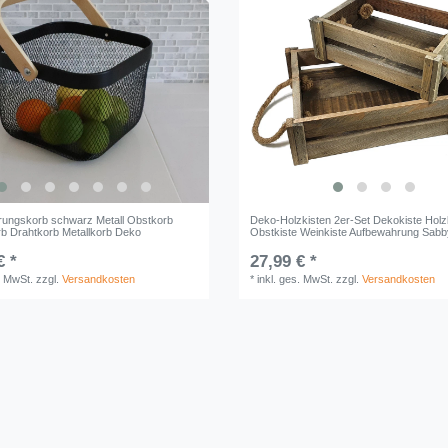
ungskorb schwarz Metall Obstkorb
Deko-Holzkisten 2er-Set Dekokiste Hol
rb Drahtkorb Metallkorb Deko
Obstkiste Weinkiste Aufbewahrung Sabb
€ *
27,99 € *
. MwSt.
zzgl.
Versandkosten
*
inkl. ges. MwSt.
zzgl.
Versandkosten