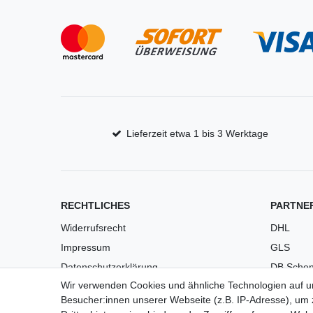
Lieferzeit etwa 1 bis 3 Werktage
RECHTLICHES
PARTNE
Widerrufsrecht
DHL
Impressum
GLS
Datenschutzerklärung
DB Schen
Wir verwenden Cookies und ähnliche Technologien auf 
AGB
PaketPL
Besucher:innen unserer Webseite (z.B. IP-Adresse), um z
Versandkosten