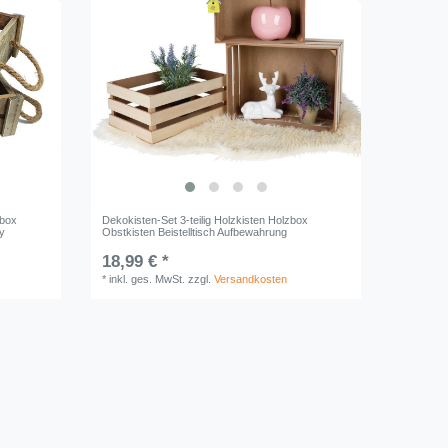
zbox
Dekokisten-Set 3-teilig Holzkisten Holzbox
y
Obstkisten Beistelltisch Aufbewahrung
18,99 € *
*
inkl. ges. MwSt.
zzgl.
Versandkosten