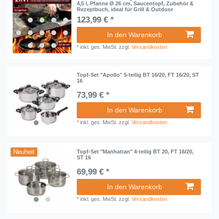
4,5 l, Pfanne Ø 26 cm, Saucentopf, Zubehör &
Rezeptbuch, ideal für Grill & Outdoor
123,99 € *
In den Warenkorb
*
inkl. ges. MwSt.
zzgl.
Versandkosten
Topf-Set "Apollo" 5-teilig BT 16/20, FT 16/20, ST
16
73,99 € *
In den Warenkorb
*
inkl. ges. MwSt.
zzgl.
Versandkosten
Neuheit
Topf-Set "Manhattan" 4-teilig BT 20, FT 16/20,
ST 16
69,99 € *
In den Warenkorb
*
inkl. ges. MwSt.
zzgl.
Versandkosten