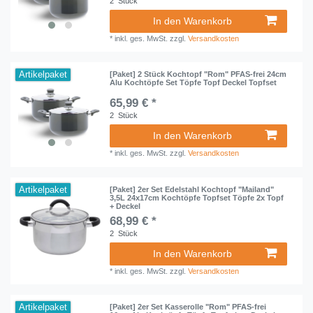
2
Stück
In den Warenkorb
*
inkl. ges. MwSt.
zzgl.
Versandkosten
Artikelpaket
[Paket] 2 Stück Kochtopf "Rom" PFAS-frei 24cm
Alu Kochtöpfe Set Töpfe Topf Deckel Topfset
65,99 € *
2
Stück
In den Warenkorb
*
inkl. ges. MwSt.
zzgl.
Versandkosten
Artikelpaket
[Paket] 2er Set Edelstahl Kochtopf "Mailand"
3,5L 24x17cm Kochtöpfe Topfset Töpfe 2x Topf
+ Deckel
68,99 € *
2
Stück
In den Warenkorb
*
inkl. ges. MwSt.
zzgl.
Versandkosten
Artikelpaket
[Paket] 2er Set Kasserolle "Rom" PFAS-frei