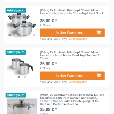
Artikelpaket
[Paket] 2x Edelstahl Kochtopf "Turin" 20cm
kleine Kochtöpfe Küche Töpfe Topf Set 2 Stück
35,99 € *
2
Stück
In den Warenkorb
*
inkl. ges. MwSt.
zzgl.
Versandkosten
Artikelpaket
[Paket] 2x Edelstahl Milchtopf "Turin" 14cm
kleiner Kochtopf hoher Rand Topf Topfset 2
Töpfe
26,99 € *
2
Stück
In den Warenkorb
*
inkl. ges. MwSt.
zzgl.
Versandkosten
Artikelpaket
[Paket] 2x Kochtopf Neapel Silber 16cm 1,5L mit
Glasdeckel, EDS, zum Kochen und Braten,
Töpfe für Suppen oder Fleisch, geeignet für
Herd und Backofen, Küchen
35,99 € *