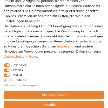
Inhalte und Anzeigen zu personalisieren, Medien von
Anleitungen
Drittanbietern einzubinden oder Zugriffe auf unsere Website zu
analysieren. Die Datenverarbeitung erfolgt erst durch gesetzte
Vertrag widerrufen
Cookies. Wir teilen diese Daten mit Dritten, die wir in den
Einstellungen benennen.
PARTNER
Die Datenverarbeitung kann mit Einwilligung oder aufgrund eines
DHL
berechtigten Interesses erfolgen. Die Zustimmung kann erteilt
oder abgelehnt werden. Es besteht das Recht, nicht einzuwilligen
GLS
und die Einwilligung zu einem späteren Zeitpunkt zu ändern oder
DB Schenker
zu widerrufen. Beachten Sie unser
Impressum
und weitere
PaketPLUS
Hinweise zur Verwendung personenbezogener Daten in unserer
Daten­schutz­erklärung
.
SPONSORING
Essenziell
Malchower SV 90
Statistik
Malchower Wölfe
PayPal
Funktional
ZERTIFIKATE
Weitere Einstellungen
Händlerbund
Alle akzeptieren
Trusted Shops
Alle ablehnen
© Copyright 2026 | Alle Rechte vorbehalten.