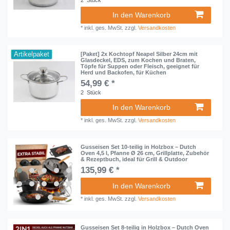
2
Stück
In den Warenkorb
*
inkl. ges. MwSt.
zzgl.
Versandkosten
Artikelpaket
[Paket] 2x Kochtopf Neapel Silber 24cm mit
Glasdeckel, EDS, zum Kochen und Braten,
Töpfe für Suppen oder Fleisch, geeignet für
Herd und Backofen, für Küchen
54,99 € *
2
Stück
In den Warenkorb
*
inkl. ges. MwSt.
zzgl.
Versandkosten
Gusseisen Set 10-teilig in Holzbox – Dutch
Oven 4,5 l, Pfanne Ø 26 cm, Grillplatte, Zubehör
& Rezeptbuch, ideal für Grill & Outdoor
135,99 € *
In den Warenkorb
*
inkl. ges. MwSt.
zzgl.
Versandkosten
Gusseisen Set 8-teilig in Holzbox – Dutch Oven