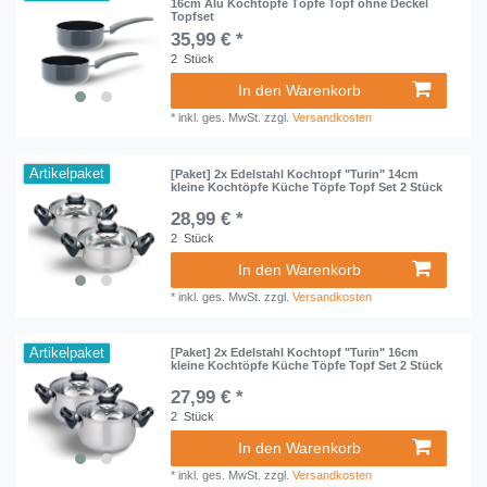
16cm Alu Kochtöpfe Töpfe Topf ohne Deckel
Topfset
35,99 € *
2
Stück
In den Warenkorb
*
inkl. ges. MwSt.
zzgl.
Versandkosten
Artikelpaket
[Paket] 2x Edelstahl Kochtopf "Turin" 14cm
kleine Kochtöpfe Küche Töpfe Topf Set 2 Stück
28,99 € *
2
Stück
In den Warenkorb
*
inkl. ges. MwSt.
zzgl.
Versandkosten
Artikelpaket
[Paket] 2x Edelstahl Kochtopf "Turin" 16cm
kleine Kochtöpfe Küche Töpfe Topf Set 2 Stück
27,99 € *
2
Stück
In den Warenkorb
*
inkl. ges. MwSt.
zzgl.
Versandkosten