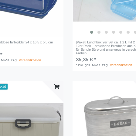
dose farbig/klar 24 x 16,5 x 5,5 cm
[Paket] Lunchbox 2er Set ca. 1,2 L mit 
12er Pack – praktische Brotdosen aus K
für Schule Büro und unterwegs in versc
Farben
 *
35,35 € *
. MwSt.
zzgl.
Versandkosten
*
inkl. ges. MwSt.
zzgl.
Versandkosten
aket