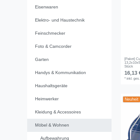
Eisenwaren
Elektro- und Haustechnik
Feinschmecker
Foto & Camcorder
[Paket] C
Garten
13,2x10x5
Stück
16,13 
Handys & Kommunikation
*
inkl. ges
Haushaltsgeräte
Heimwerker
Neuheit
Kleidung & Accessoires
Möbel & Wohnen
Aufbewahrung