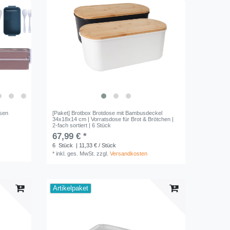
osen
[Paket] Brotbox Brotdose mit Bambusdeckel
e
34x18x14 cm | Vorratsdose für Brot & Brötchen |
2-fach sortiert | 6 Stück
67,99 € *
6
Stück
| 11,33 € / Stück
*
inkl. ges. MwSt.
zzgl.
Versandkosten
Artikelpaket