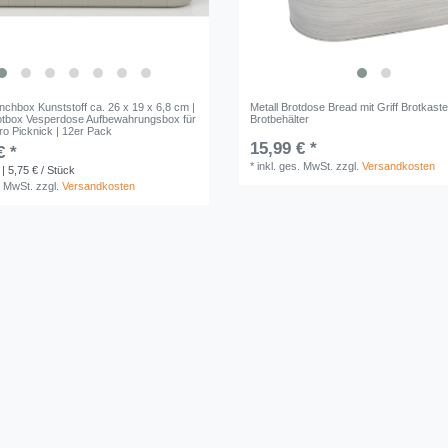
nchbox Kunststoff ca. 26 x 19 x 6,8 cm |
Metall Brotdose Bread mit Griff Brotkast
tbox Vesperdose Aufbewahrungsbox für
Brotbehälter
ro Picknick | 12er Pack
15,99 € *
€ *
*
inkl. ges. MwSt.
zzgl.
Versandkosten
| 5,75 € / Stück
. MwSt.
zzgl.
Versandkosten