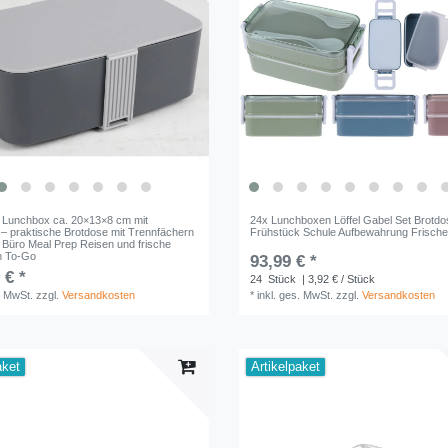
 Lunchbox ca. 20×13×8 cm mit
24x Lunchboxen Löffel Gabel Set Brotd
 – praktische Brotdose mit Trennfächern
Frühstück Schule Aufbewahrung Frisch
e Büro Meal Prep Reisen und frische
n To-Go
93,99 € *
 € *
24
Stück
| 3,92 € / Stück
. MwSt.
zzgl.
Versandkosten
*
inkl. ges. MwSt.
zzgl.
Versandkosten
aket
Artikelpaket