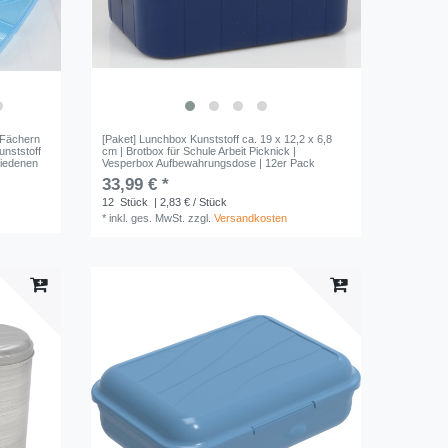
2 Fächern
[Paket] Lunchbox Kunststoff ca. 19 x 12,2 x 6,8
unststoff
cm | Brotbox für Schule Arbeit Picknick |
hiedenen
Vesperbox Aufbewahrungsdose | 12er Pack
33,99 € *
12
Stück
| 2,83 € / Stück
*
inkl. ges. MwSt.
zzgl.
Versandkosten