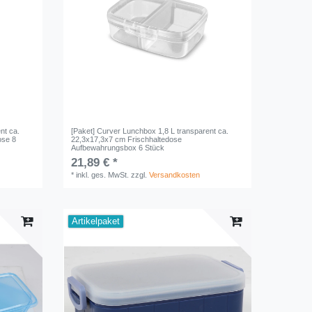
nt ca.
[Paket] Curver Lunchbox 1,8 L transparent ca.
ose 8
22,3x17,3x7 cm Frischhaltedose
Aufbewahrungsbox 6 Stück
21,89 € *
*
inkl. ges. MwSt.
zzgl.
Versandkosten
Artikelpaket