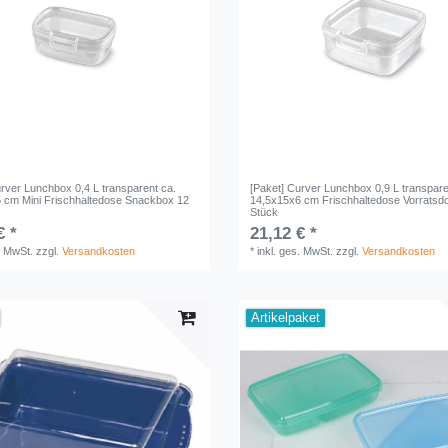
urver Lunchbox 0,4 L transparent ca.
[Paket] Curver Lunchbox 0,9 L transpare
 cm Mini Frischhaltedose Snackbox 12
14,5x15x6 cm Frischhaltedose Vorratsd
Stück
€ *
21,12 € *
. MwSt.
zzgl.
Versandkosten
*
inkl. ges. MwSt.
zzgl.
Versandkosten
Artikelpaket