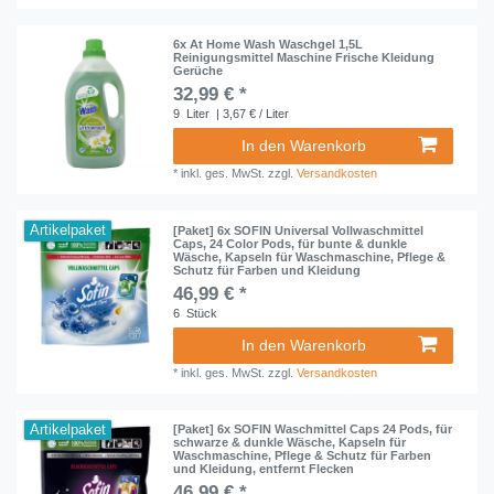
6x At Home Wash Waschgel 1,5L
Reinigungsmittel Maschine Frische Kleidung
Gerüche
32,99 € *
9
Liter
| 3,67 € / Liter
In den Warenkorb
*
inkl. ges. MwSt.
zzgl.
Versandkosten
Artikelpaket
[Paket] 6x SOFIN Universal Vollwaschmittel
Caps, 24 Color Pods, für bunte & dunkle
Wäsche, Kapseln für Waschmaschine, Pflege &
Schutz für Farben und Kleidung
46,99 € *
6
Stück
In den Warenkorb
*
inkl. ges. MwSt.
zzgl.
Versandkosten
Artikelpaket
[Paket] 6x SOFIN Waschmittel Caps 24 Pods, für
schwarze & dunkle Wäsche, Kapseln für
Waschmaschine, Pflege & Schutz für Farben
und Kleidung, entfernt Flecken
46,99 € *