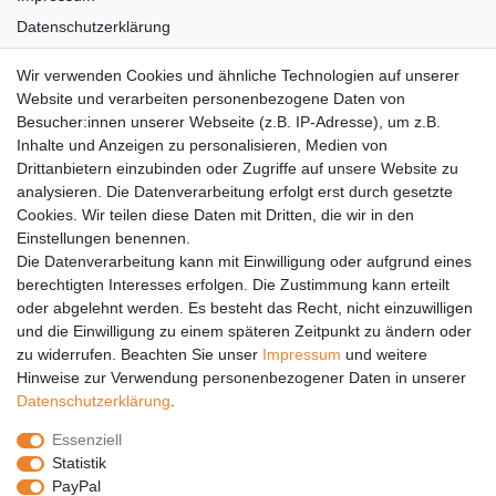
Datenschutzerklärung
AGB
Wir verwenden Cookies und ähnliche Technologien auf unserer
Versandkosten
Website und verarbeiten personenbezogene Daten von
Barrierefreiheit
Besucher:innen unserer Webseite (z.B. IP-Adresse), um z.B.
Inhalte und Anzeigen zu personalisieren, Medien von
Anleitungen
Drittanbietern einzubinden oder Zugriffe auf unsere Website zu
analysieren. Die Datenverarbeitung erfolgt erst durch gesetzte
Vertrag widerrufen
Cookies. Wir teilen diese Daten mit Dritten, die wir in den
PARTNER
Einstellungen benennen.
Die Datenverarbeitung kann mit Einwilligung oder aufgrund eines
DHL
berechtigten Interesses erfolgen. Die Zustimmung kann erteilt
oder abgelehnt werden. Es besteht das Recht, nicht einzuwilligen
GLS
und die Einwilligung zu einem späteren Zeitpunkt zu ändern oder
DB Schenker
zu widerrufen. Beachten Sie unser
Impressum
und weitere
PaketPLUS
Hinweise zur Verwendung personenbezogener Daten in unserer
Daten­schutz­erklärung
.
SPONSORING
Essenziell
Malchower SV 90
Statistik
Malchower Wölfe
PayPal