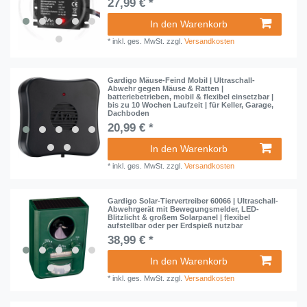
27,99 € *
In den Warenkorb
*
inkl. ges. MwSt.
zzgl.
Versandkosten
Gardigo Mäuse-Feind Mobil | Ultraschall-
Abwehr gegen Mäuse & Ratten |
batteriebetrieben, mobil & flexibel einsetzbar |
bis zu 10 Wochen Laufzeit | für Keller, Garage,
Dachboden
20,99 € *
In den Warenkorb
*
inkl. ges. MwSt.
zzgl.
Versandkosten
Gardigo Solar-Tiervertreiber 60066 | Ultraschall-
Abwehrgerät mit Bewegungsmelder, LED-
Blitzlicht & großem Solarpanel | flexibel
aufstellbar oder per Erdspieß nutzbar
38,99 € *
In den Warenkorb
*
inkl. ges. MwSt.
zzgl.
Versandkosten