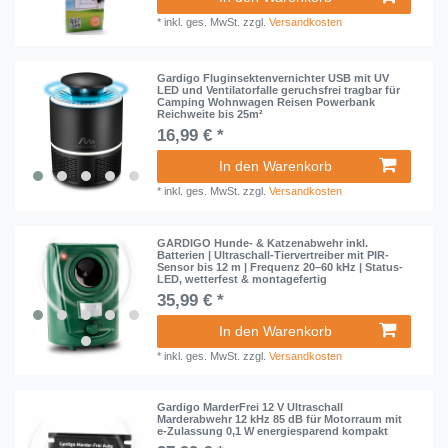
*
inkl. ges. MwSt.
zzgl.
Versandkosten
Gardigo Fluginsektenvernichter USB mit UV
LED und Ventilatorfalle geruchsfrei tragbar für
Camping Wohnwagen Reisen Powerbank
Reichweite bis 25m²
16,99 € *
In den Warenkorb
*
inkl. ges. MwSt.
zzgl.
Versandkosten
GARDIGO Hunde- & Katzenabwehr inkl.
Batterien | Ultraschall-Tiervertreiber mit PIR-
Sensor bis 12 m | Frequenz 20–60 kHz | Status-
LED, wetterfest & montagefertig
35,99 € *
In den Warenkorb
*
inkl. ges. MwSt.
zzgl.
Versandkosten
Gardigo MarderFrei 12 V Ultraschall
Marderabwehr 12 kHz 85 dB für Motorraum mit
e-Zulassung 0,1 W energiesparend kompakt