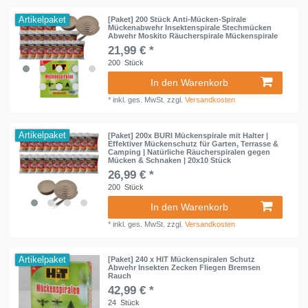
Artikelpaket
[Paket] 200 Stück Anti-Mücken-Spirale
Mückenabwehr Insektenspirale Stechmücken
Abwehr Moskito Räucherspirale Mückenspirale
21,99 € *
200
Stück
In den Warenkorb
*
inkl. ges. MwSt.
zzgl.
Versandkosten
Artikelpaket
[Paket] 200x BURI Mückenspirale mit Halter |
Effektiver Mückenschutz für Garten, Terrasse &
Camping | Natürliche Räucherspiralen gegen
Mücken & Schnaken | 20x10 Stück
26,99 € *
200
Stück
In den Warenkorb
*
inkl. ges. MwSt.
zzgl.
Versandkosten
Artikelpaket
[Paket] 240 x HIT Mückenspiralen Schutz
Abwehr Insekten Zecken Fliegen Bremsen
Rauch
42,99 € *
24
Stück