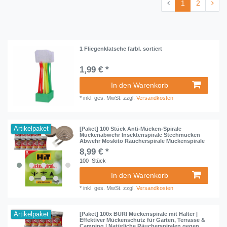
1
2
1 Fliegenklatsche farbl. sortiert
1,99 € *
In den Warenkorb
*
inkl. ges. MwSt.
zzgl.
Versandkosten
Artikelpaket
[Paket] 100 Stück Anti-Mücken-Spirale
Mückenabwehr Insektenspirale Stechmücken
Abwehr Moskito Räucherspirale Mückenspirale
8,99 € *
100
Stück
In den Warenkorb
*
inkl. ges. MwSt.
zzgl.
Versandkosten
Artikelpaket
[Paket] 100x BURI Mückenspirale mit Halter |
Effektiver Mückenschutz für Garten, Terrasse &
Camping | Natürliche Räucherspiralen gegen