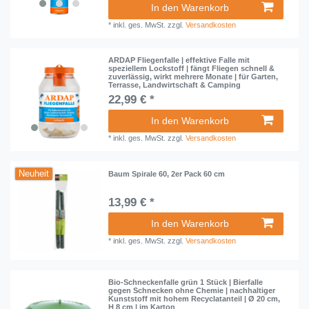
In den Warenkorb
*
inkl. ges. MwSt.
zzgl.
Versandkosten
ARDAP Fliegenfalle | effektive Falle mit
speziellem Lockstoff | fängt Fliegen schnell &
zuverlässig, wirkt mehrere Monate | für Garten,
Terrasse, Landwirtschaft & Camping
22,99 € *
In den Warenkorb
*
inkl. ges. MwSt.
zzgl.
Versandkosten
Neuheit
Baum Spirale 60, 2er Pack 60 cm
13,99 € *
In den Warenkorb
*
inkl. ges. MwSt.
zzgl.
Versandkosten
Bio-Schneckenfalle grün 1 Stück | Bierfalle
gegen Schnecken ohne Chemie | nachhaltiger
Kunststoff mit hohem Recyclatanteil | Ø 20 cm,
H 8 cm | im Karton