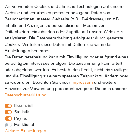
AGB
Wir verwenden Cookies und ähnliche Technologien auf unserer
Versandkosten
Website und verarbeiten personenbezogene Daten von
Barrierefreiheit
Besucher:innen unserer Webseite (z.B. IP-Adresse), um z.B.
Inhalte und Anzeigen zu personalisieren, Medien von
Anleitungen
Drittanbietern einzubinden oder Zugriffe auf unsere Website zu
analysieren. Die Datenverarbeitung erfolgt erst durch gesetzte
Vertrag widerrufen
Cookies. Wir teilen diese Daten mit Dritten, die wir in den
PARTNER
Einstellungen benennen.
Die Datenverarbeitung kann mit Einwilligung oder aufgrund eines
DHL
berechtigten Interesses erfolgen. Die Zustimmung kann erteilt
oder abgelehnt werden. Es besteht das Recht, nicht einzuwilligen
GLS
und die Einwilligung zu einem späteren Zeitpunkt zu ändern oder
DB Schenker
zu widerrufen. Beachten Sie unser
Impressum
und weitere
PaketPLUS
Hinweise zur Verwendung personenbezogener Daten in unserer
Daten­schutz­erklärung
.
SPONSORING
Essenziell
Malchower SV 90
Statistik
Malchower Wölfe
PayPal
Funktional
ZERTIFIKATE
Weitere Einstellungen