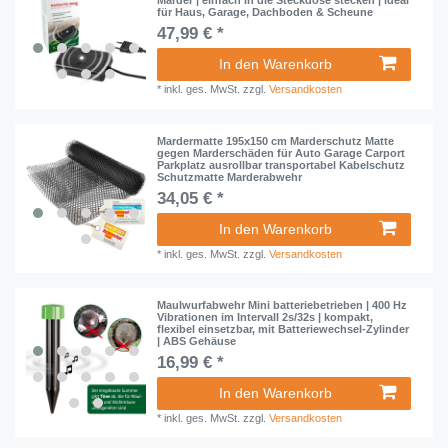
Marder | einfach in die Steckdose stecken | ideal
für Haus, Garage, Dachboden & Scheune
47,99 € *
In den Warenkorb
*
inkl. ges. MwSt.
zzgl.
Versandkosten
Mardermatte 195x150 cm Marderschutz Matte
gegen Marderschäden für Auto Garage Carport
Parkplatz ausrollbar transportabel Kabelschutz
Schutzmatte Marderabwehr
34,05 € *
In den Warenkorb
*
inkl. ges. MwSt.
zzgl.
Versandkosten
Maulwurfabwehr Mini batteriebetrieben | 400 Hz
Vibrationen im Intervall 2s/32s | kompakt,
flexibel einsetzbar, mit Batteriewechsel-Zylinder
| ABS Gehäuse
16,99 € *
In den Warenkorb
*
inkl. ges. MwSt.
zzgl.
Versandkosten