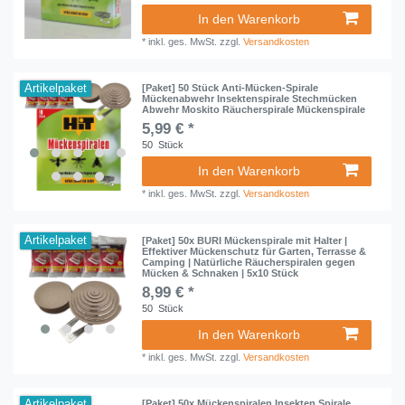
In den Warenkorb
*
inkl. ges. MwSt.
zzgl.
Versandkosten
Artikelpaket
[Paket] 50 Stück Anti-Mücken-Spirale
Mückenabwehr Insektenspirale Stechmücken
Abwehr Moskito Räucherspirale Mückenspirale
5,99 € *
50
Stück
In den Warenkorb
*
inkl. ges. MwSt.
zzgl.
Versandkosten
Artikelpaket
[Paket] 50x BURI Mückenspirale mit Halter |
Effektiver Mückenschutz für Garten, Terrasse &
Camping | Natürliche Räucherspiralen gegen
Mücken & Schnaken | 5x10 Stück
8,99 € *
50
Stück
In den Warenkorb
*
inkl. ges. MwSt.
zzgl.
Versandkosten
Artikelpaket
[Paket] 50x Mückenspiralen Insekten Spirale