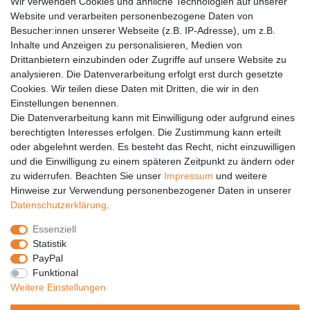
Wir verwenden Cookies und ähnliche Technologien auf unserer
Versandkosten
Website und verarbeiten personenbezogene Daten von
Barrierefreiheit
Besucher:innen unserer Webseite (z.B. IP-Adresse), um z.B.
Inhalte und Anzeigen zu personalisieren, Medien von
Anleitungen
Drittanbietern einzubinden oder Zugriffe auf unsere Website zu
analysieren. Die Datenverarbeitung erfolgt erst durch gesetzte
Vertrag widerrufen
Cookies. Wir teilen diese Daten mit Dritten, die wir in den
PARTNER
Einstellungen benennen.
Die Datenverarbeitung kann mit Einwilligung oder aufgrund eines
DHL
berechtigten Interesses erfolgen. Die Zustimmung kann erteilt
oder abgelehnt werden. Es besteht das Recht, nicht einzuwilligen
GLS
und die Einwilligung zu einem späteren Zeitpunkt zu ändern oder
DB Schenker
zu widerrufen. Beachten Sie unser
Impressum
und weitere
PaketPLUS
Hinweise zur Verwendung personenbezogener Daten in unserer
Daten­schutz­erklärung
.
SPONSORING
Essenziell
Malchower SV 90
Statistik
Malchower Wölfe
PayPal
Funktional
ZERTIFIKATE
Weitere Einstellungen
Händlerbund