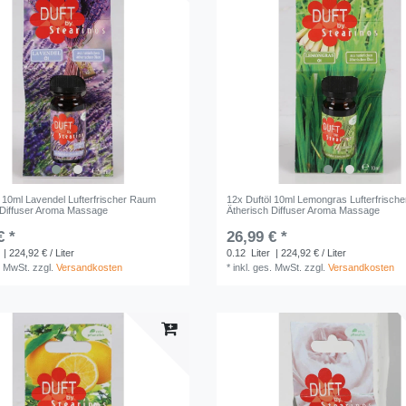
l 10ml Lavendel Lufterfrischer Raum
12x Duftöl 10ml Lemongras Lufterfrisch
 Diffuser Aroma Massage
Ätherisch Diffuser Aroma Massage
€ *
26,99 € *
| 224,92 € / Liter
0.12
Liter
| 224,92 € / Liter
. MwSt.
zzgl.
Versandkosten
*
inkl. ges. MwSt.
zzgl.
Versandkosten