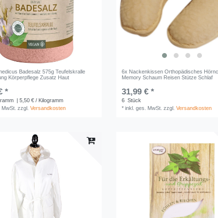
edicus Badesalz 575g Teufelskralle
6x Nackenkissen Orthopädisches Hörnc
ng Körperpflege Zusatz Haut
Memory Schaum Reisen Stütze Schlaf
€ *
31,99 € *
gramm
| 5,50 € / Kilogramm
6
Stück
. MwSt.
zzgl.
Versandkosten
*
inkl. ges. MwSt.
zzgl.
Versandkosten