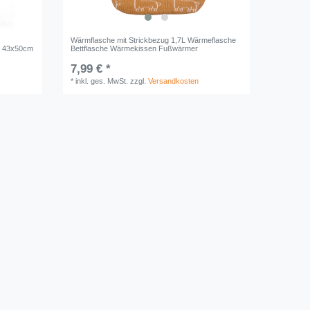
Wärmflasche mit Strickbezug 1,7L Wärmeflasche
n 43x50cm
Bettflasche Wärmekissen Fußwärmer
7,99 € *
*
inkl. ges. MwSt.
zzgl.
Versandkosten