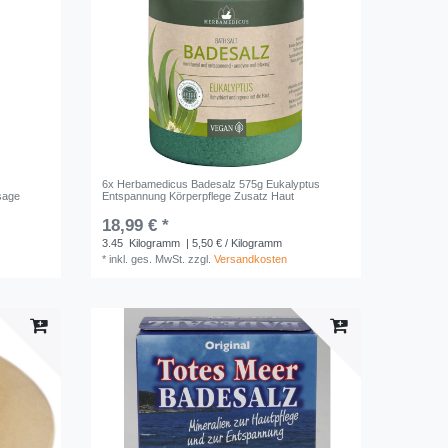
6x Herbamedicus Badesalz 575g Eukalyptus
sage
Entspannung Körperpflege Zusatz Haut
18,99 € *
3.45
Kilogramm
| 5,50 € / Kilogramm
*
inkl. ges. MwSt.
zzgl.
Versandkosten