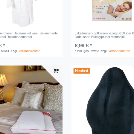
ikrofaser Bademantel weiß Saunamantel
Erkältungs-Kopfkissenbezug 80x80cm K
ntel Reisebademantel
Duftkissen Eukalyptusöl Mentholöl
€ *
8,99 € *
. MwSt.
zzgl.
Versandkosten
*
inkl. ges. MwSt.
zzgl.
Versandkosten
Neuheit