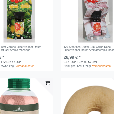
 10ml Zitrone Lufterfrischer Raum
12x Stearinos Duftöl 10ml Citrus Rose
 Diffuser Aroma Massage
Lufterfrischer Raum Aromatherapie Mas
€ *
26,99 € *
| 224,92 € / Liter
0.12
Liter
| 224,92 € / Liter
. MwSt.
zzgl.
Versandkosten
*
inkl. ges. MwSt.
zzgl.
Versandkosten