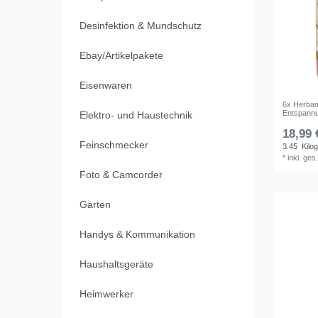
Desinfektion & Mundschutz
Ebay/Artikelpakete
Eisenwaren
6x Herbam
Entspannu
Elektro- und Haustechnik
18,99 
Feinschmecker
3.45
Kilo
*
inkl. ges
Foto & Camcorder
Garten
Handys & Kommunikation
Haushaltsgeräte
Heimwerker