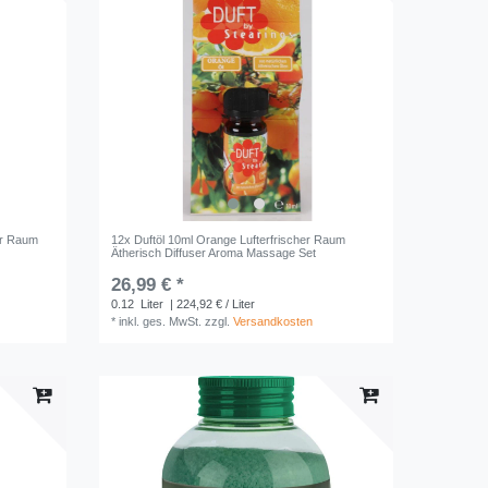
er Raum
12x Duftöl 10ml Orange Lufterfrischer Raum
Ätherisch Diffuser Aroma Massage Set
26,99 € *
0.12
Liter
| 224,92 € / Liter
*
inkl. ges. MwSt.
zzgl.
Versandkosten