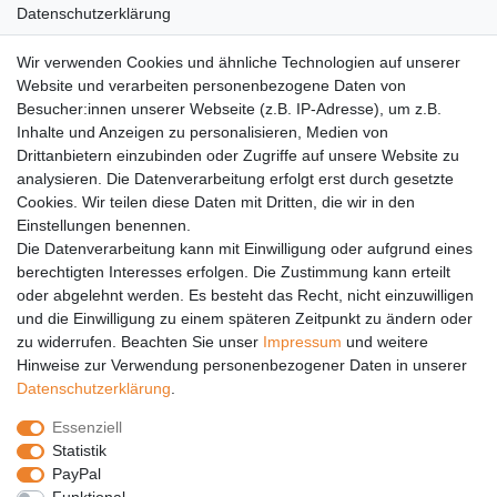
Datenschutzerklärung
AGB
Wir verwenden Cookies und ähnliche Technologien auf unserer
Versandkosten
Website und verarbeiten personenbezogene Daten von
Barrierefreiheit
Besucher:innen unserer Webseite (z.B. IP-Adresse), um z.B.
Inhalte und Anzeigen zu personalisieren, Medien von
Anleitungen
Drittanbietern einzubinden oder Zugriffe auf unsere Website zu
analysieren. Die Datenverarbeitung erfolgt erst durch gesetzte
Vertrag widerrufen
Cookies. Wir teilen diese Daten mit Dritten, die wir in den
Einstellungen benennen.
PARTNER
Die Datenverarbeitung kann mit Einwilligung oder aufgrund eines
DHL
berechtigten Interesses erfolgen. Die Zustimmung kann erteilt
oder abgelehnt werden. Es besteht das Recht, nicht einzuwilligen
GLS
und die Einwilligung zu einem späteren Zeitpunkt zu ändern oder
DB Schenker
zu widerrufen. Beachten Sie unser
Impressum
und weitere
PaketPLUS
Hinweise zur Verwendung personenbezogener Daten in unserer
Daten­schutz­erklärung
.
SPONSORING
Essenziell
Malchower SV 90
Statistik
Malchower Wölfe
PayPal