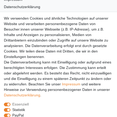
Datenschutzerklärung
AGB
Wir verwenden Cookies und ähnliche Technologien auf unserer
Versandkosten
Website und verarbeiten personenbezogene Daten von
Barrierefreiheit
Besucher:innen unserer Webseite (z.B. IP-Adresse), um z.B.
Inhalte und Anzeigen zu personalisieren, Medien von
Anleitungen
Drittanbietern einzubinden oder Zugriffe auf unsere Website zu
analysieren. Die Datenverarbeitung erfolgt erst durch gesetzte
Vertrag widerrufen
Cookies. Wir teilen diese Daten mit Dritten, die wir in den
PARTNER
Einstellungen benennen.
Die Datenverarbeitung kann mit Einwilligung oder aufgrund eines
DHL
berechtigten Interesses erfolgen. Die Zustimmung kann erteilt
oder abgelehnt werden. Es besteht das Recht, nicht einzuwilligen
GLS
und die Einwilligung zu einem späteren Zeitpunkt zu ändern oder
DB Schenker
zu widerrufen. Beachten Sie unser
Impressum
und weitere
PaketPLUS
Hinweise zur Verwendung personenbezogener Daten in unserer
Daten­schutz­erklärung
.
SPONSORING
Essenziell
Malchower SV 90
Statistik
Malchower Wölfe
PayPal