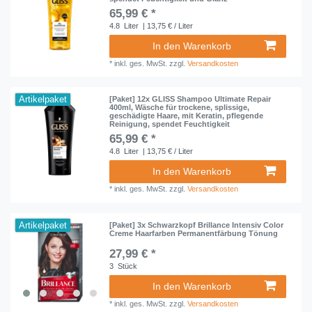
65,99 € *
4.8
Liter
| 13,75 € / Liter
In den Warenkorb
*
inkl. ges. MwSt.
zzgl.
Versandkosten
Artikelpaket
[Paket] 12x GLISS Shampoo Ultimate Repair
400ml, Wäsche für trockene, splissige,
geschädigte Haare, mit Keratin, pflegende
Reinigung, spendet Feuchtigkeit
65,99 € *
4.8
Liter
| 13,75 € / Liter
In den Warenkorb
*
inkl. ges. MwSt.
zzgl.
Versandkosten
Artikelpaket
[Paket] 3x Schwarzkopf Brillance Intensiv Color
Creme Haarfarben Permanentfärbung Tönung
27,99 € *
3
Stück
In den Warenkorb
*
inkl. ges. MwSt.
zzgl.
Versandkosten