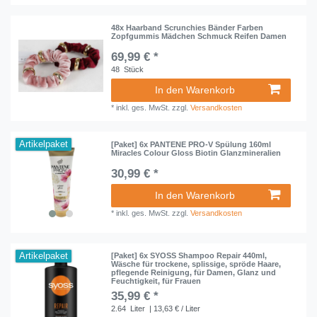
48x Haarband Scrunchies Bänder Farben
Zopfgummis Mädchen Schmuck Reifen Damen
69,99 € *
48
Stück
In den Warenkorb
*
inkl. ges. MwSt.
zzgl.
Versandkosten
Artikelpaket
[Paket] 6x PANTENE PRO-V Spülung 160ml
Miracles Colour Gloss Biotin Glanzmineralien
30,99 € *
In den Warenkorb
*
inkl. ges. MwSt.
zzgl.
Versandkosten
Artikelpaket
[Paket] 6x SYOSS Shampoo Repair 440ml,
Wäsche für trockene, splissige, spröde Haare,
pflegende Reinigung, für Damen, Glanz und
Feuchtigkeit, für Frauen
35,99 € *
2.64
Liter
| 13,63 € / Liter