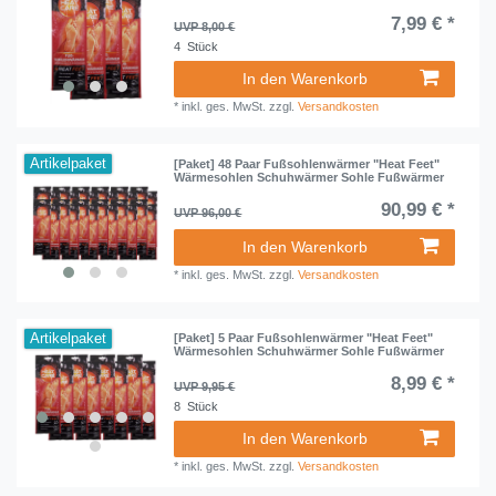
7,99 € *
UVP 8,00 €
4
Stück
In den Warenkorb
*
inkl. ges. MwSt.
zzgl.
Versandkosten
Artikelpaket
[Paket] 48 Paar Fußsohlenwärmer "Heat Feet"
Wärmesohlen Schuhwärmer Sohle Fußwärmer
90,99 € *
UVP 96,00 €
In den Warenkorb
*
inkl. ges. MwSt.
zzgl.
Versandkosten
Artikelpaket
[Paket] 5 Paar Fußsohlenwärmer "Heat Feet"
Wärmesohlen Schuhwärmer Sohle Fußwärmer
8,99 € *
UVP 9,95 €
8
Stück
In den Warenkorb
*
inkl. ges. MwSt.
zzgl.
Versandkosten