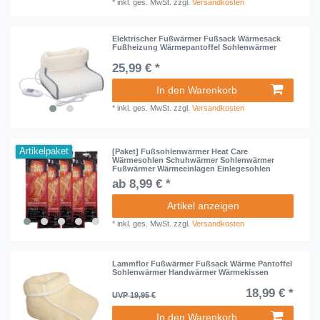
*
inkl. ges. MwSt.
zzgl.
Versandkosten
Elektrischer Fußwärmer Fußsack Wärmesack
Fußheizung Wärmepantoffel Sohlenwärmer
25,99 € *
In den Warenkorb
*
inkl. ges. MwSt.
zzgl.
Versandkosten
Artikelpaket
[Paket] Fußsohlenwärmer Heat Care
Wärmesohlen Schuhwärmer Sohlenwärmer
Fußwärmer Wärmeeinlagen Einlegesohlen
ab 8,99 € *
Artikel anzeigen
*
inkl. ges. MwSt.
zzgl.
Versandkosten
Lammflor Fußwärmer Fußsack Wärme Pantoffel
Sohlenwärmer Handwärmer Wärmekissen
18,99 € *
UVP 19,95 €
In den Warenkorb