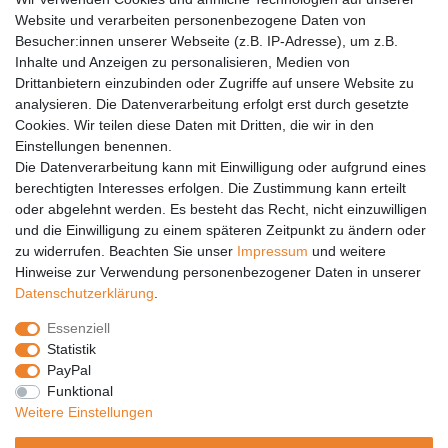
Versandkosten
Website und verarbeiten personenbezogene Daten von
Barrierefreiheit
Besucher:innen unserer Webseite (z.B. IP-Adresse), um z.B.
Inhalte und Anzeigen zu personalisieren, Medien von
Anleitungen
Drittanbietern einzubinden oder Zugriffe auf unsere Website zu
analysieren. Die Datenverarbeitung erfolgt erst durch gesetzte
Vertrag widerrufen
Cookies. Wir teilen diese Daten mit Dritten, die wir in den
Einstellungen benennen.
PARTNER
Die Datenverarbeitung kann mit Einwilligung oder aufgrund eines
DHL
berechtigten Interesses erfolgen. Die Zustimmung kann erteilt
oder abgelehnt werden. Es besteht das Recht, nicht einzuwilligen
GLS
und die Einwilligung zu einem späteren Zeitpunkt zu ändern oder
DB Schenker
zu widerrufen. Beachten Sie unser
Impressum
und weitere
PaketPLUS
Hinweise zur Verwendung personenbezogener Daten in unserer
Daten­schutz­erklärung
.
SPONSORING
Essenziell
Malchower SV 90
Statistik
Malchower Wölfe
PayPal
Funktional
ZERTIFIKATE
Weitere Einstellungen
Händlerbund