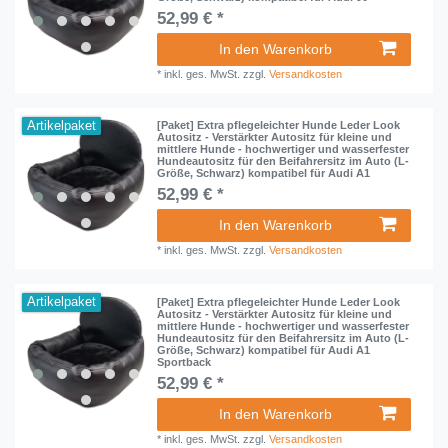
52,99 € *
In den Warenkorb
*
inkl. ges. MwSt.
zzgl.
Versandkosten
Artikelpaket
[Paket] Extra pflegeleichter Hunde Leder Look
Autositz - Verstärkter Autositz für kleine und
mittlere Hunde - hochwertiger und wasserfester
Hundeautositz für den Beifahrersitz im Auto (L-
Größe, Schwarz) kompatibel für Audi A1
52,99 € *
In den Warenkorb
*
inkl. ges. MwSt.
zzgl.
Versandkosten
Artikelpaket
[Paket] Extra pflegeleichter Hunde Leder Look
Autositz - Verstärkter Autositz für kleine und
mittlere Hunde - hochwertiger und wasserfester
Hundeautositz für den Beifahrersitz im Auto (L-
Größe, Schwarz) kompatibel für Audi A1
Sportback
52,99 € *
In den Warenkorb
*
inkl. ges. MwSt.
zzgl.
Versandkosten