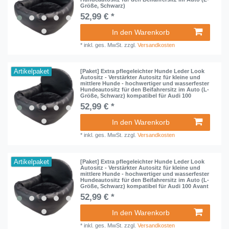
Größe, Schwarz)
52,99 € *
In den Warenkorb
*
inkl. ges. MwSt.
zzgl.
Versandkosten
Artikelpaket
[Paket] Extra pflegeleichter Hunde Leder Look
Autositz - Verstärkter Autositz für kleine und
mittlere Hunde - hochwertiger und wasserfester
Hundeautositz für den Beifahrersitz im Auto (L-
Größe, Schwarz) kompatibel für Audi 100
52,99 € *
In den Warenkorb
*
inkl. ges. MwSt.
zzgl.
Versandkosten
Artikelpaket
[Paket] Extra pflegeleichter Hunde Leder Look
Autositz - Verstärkter Autositz für kleine und
mittlere Hunde - hochwertiger und wasserfester
Hundeautositz für den Beifahrersitz im Auto (L-
Größe, Schwarz) kompatibel für Audi 100 Avant
52,99 € *
In den Warenkorb
*
inkl. ges. MwSt.
zzgl.
Versandkosten