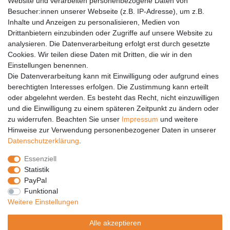
Website und verarbeiten personenbezogene Daten von
Barrierefreiheit
Besucher:innen unserer Webseite (z.B. IP-Adresse), um z.B.
Inhalte und Anzeigen zu personalisieren, Medien von
Anleitungen
Drittanbietern einzubinden oder Zugriffe auf unsere Website zu
analysieren. Die Datenverarbeitung erfolgt erst durch gesetzte
Vertrag widerrufen
Cookies. Wir teilen diese Daten mit Dritten, die wir in den
PARTNER
Einstellungen benennen.
Die Datenverarbeitung kann mit Einwilligung oder aufgrund eines
DHL
berechtigten Interesses erfolgen. Die Zustimmung kann erteilt
oder abgelehnt werden. Es besteht das Recht, nicht einzuwilligen
GLS
und die Einwilligung zu einem späteren Zeitpunkt zu ändern oder
DB Schenker
zu widerrufen. Beachten Sie unser
Impressum
und weitere
PaketPLUS
Hinweise zur Verwendung personenbezogener Daten in unserer
Daten­schutz­erklärung
.
SPONSORING
Essenziell
Malchower SV 90
Statistik
Malchower Wölfe
PayPal
Funktional
ZERTIFIKATE
Weitere Einstellungen
Händlerbund
Alle akzeptieren
Trusted Shops