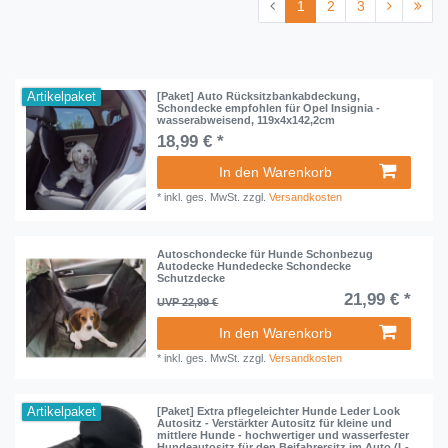
1
2
3
Artikelpaket
[Paket] Auto Rücksitzbankabdeckung,
Schondecke empfohlen für Opel Insignia -
wasserabweisend, 119x4x142,2cm
18,99 € *
In den Warenkorb
*
inkl. ges. MwSt.
zzgl.
Versandkosten
Autoschondecke für Hunde Schonbezug
Autodecke Hundedecke Schondecke
Schutzdecke
21,99 € *
UVP 22,99 €
In den Warenkorb
*
inkl. ges. MwSt.
zzgl.
Versandkosten
Artikelpaket
[Paket] Extra pflegeleichter Hunde Leder Look
Autositz - Verstärkter Autositz für kleine und
mittlere Hunde - hochwertiger und wasserfester
Hundeautositz für den Beifahrersitz im Auto (L-