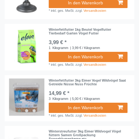
In den Warenkorb
*
inkl. ges. MwSt.
zzgl.
Versandkosten
Winterfettfutter 1kg Beutel Vogelfutter
Tierbedarf Garten Vögel Futter
3,99 € *
1
Kilogramm
| 3,99 € / Kilogramm
In den Warenkorb
*
inkl. ges. MwSt.
zzgl.
Versandkosten
Winterfettfutter 3kg Eimer Vogel Wildvögel Saat
Getreide Nüsse Nuss Früchte
14,99 € *
3
Kilogramm
| 5,00 € / Kilogramm
In den Warenkorb
*
inkl. ges. MwSt.
zzgl.
Versandkosten
Winterstreufutter 3kg Eimer Wildvogel Vögel
füttern Samen Großpackung
Sonneblumenkerne etc.