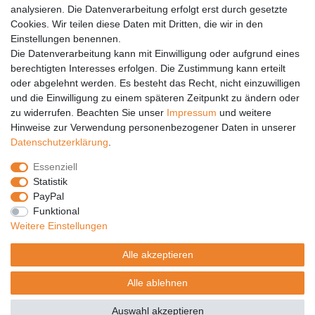
analysieren. Die Datenverarbeitung erfolgt erst durch gesetzte
Vertrag widerrufen
Cookies. Wir teilen diese Daten mit Dritten, die wir in den
PARTNER
Einstellungen benennen.
Die Datenverarbeitung kann mit Einwilligung oder aufgrund eines
DHL
berechtigten Interesses erfolgen. Die Zustimmung kann erteilt
oder abgelehnt werden. Es besteht das Recht, nicht einzuwilligen
GLS
und die Einwilligung zu einem späteren Zeitpunkt zu ändern oder
DB Schenker
zu widerrufen. Beachten Sie unser
Impressum
und weitere
PaketPLUS
Hinweise zur Verwendung personenbezogener Daten in unserer
Daten­schutz­erklärung
.
SPONSORING
Essenziell
Malchower SV 90
Statistik
Malchower Wölfe
PayPal
Funktional
ZERTIFIKATE
Weitere Einstellungen
Händlerbund
Alle akzeptieren
Trusted Shops
Alle ablehnen
© Copyright 2026 | Alle Rechte vorbehalten.
Auswahl akzeptieren