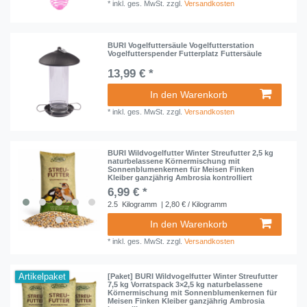
*
inkl. ges. MwSt.
zzgl.
Versandkosten
BURI Vogelfuttersäule Vogelfutterstation
Vogelfutterspender Futterplatz Futtersäule
13,99 € *
In den Warenkorb
*
inkl. ges. MwSt.
zzgl.
Versandkosten
BURI Wildvogelfutter Winter Streufutter 2,5 kg
naturbelassene Körnermischung mit
Sonnenblumenkernen für Meisen Finken
Kleiber ganzjährig Ambrosia kontrolliert
6,99 € *
2.5
Kilogramm
| 2,80 € / Kilogramm
In den Warenkorb
*
inkl. ges. MwSt.
zzgl.
Versandkosten
Artikelpaket
[Paket] BURI Wildvogelfutter Winter Streufutter
7,5 kg Vorratspack 3×2,5 kg naturbelassene
Körnermischung mit Sonnenblumenkernen für
Meisen Finken Kleiber ganzjährig Ambrosia