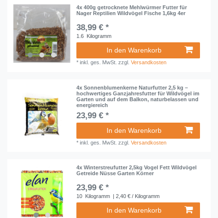
4x 400g getrocknete Mehlwürmer Futter für
Nager Reptilien Wildvögel Fische 1,6kg 4er
38,99 € *
1.6
Kilogramm
In den Warenkorb
*
inkl. ges. MwSt.
zzgl.
Versandkosten
4x Sonnenblumenkerne Naturfutter 2,5 kg –
hochwertiges Ganzjahresfutter für Wildvögel im
Garten und auf dem Balkon, naturbelassen und
energiereich
23,99 € *
In den Warenkorb
*
inkl. ges. MwSt.
zzgl.
Versandkosten
4x Winterstreufutter 2,5kg Vogel Fett Wildvögel
Getreide Nüsse Garten Körner
23,99 € *
10
Kilogramm
| 2,40 € / Kilogramm
In den Warenkorb