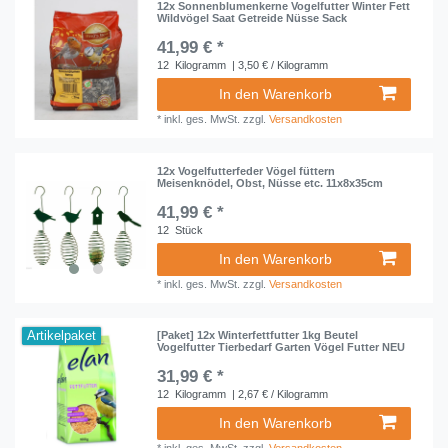
12x Sonnenblumenkerne Vogelfutter Winter Fett
Wildvögel Saat Getreide Nüsse Sack
41,99 € *
12
Kilogramm
| 3,50 € / Kilogramm
In den Warenkorb
*
inkl. ges. MwSt.
zzgl.
Versandkosten
12x Vogelfutterfeder Vögel füttern
Meisenknödel, Obst, Nüsse etc. 11x8x35cm
41,99 € *
12
Stück
In den Warenkorb
*
inkl. ges. MwSt.
zzgl.
Versandkosten
Artikelpaket
[Paket] 12x Winterfettfutter 1kg Beutel
Vogelfutter Tierbedarf Garten Vögel Futter NEU
31,99 € *
12
Kilogramm
| 2,67 € / Kilogramm
In den Warenkorb