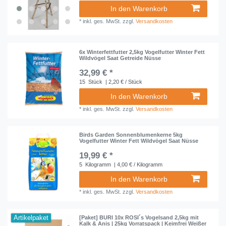
In den Warenkorb
*
inkl. ges. MwSt.
zzgl.
Versandkosten
6x Winterfettfutter 2,5kg Vogelfutter Winter Fett
Wildvögel Saat Getreide Nüsse
32,99 € *
15
Stück
| 2,20 € / Stück
In den Warenkorb
*
inkl. ges. MwSt.
zzgl.
Versandkosten
Birds Garden Sonnenblumenkerne 5kg
Vogelfutter Winter Fett Wildvögel Saat Nüsse
19,99 € *
5
Kilogramm
| 4,00 € / Kilogramm
In den Warenkorb
*
inkl. ges. MwSt.
zzgl.
Versandkosten
Artikelpaket
[Paket] BURI 10x ROSI´s Vogelsand 2,5kg mit
Kalk & Anis | 25kg Vorratspack | Keimfrei Weißer