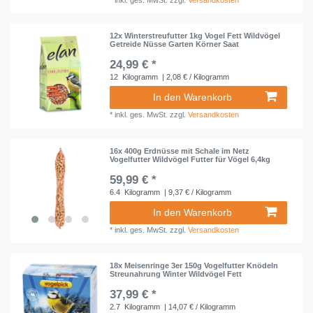
*
inkl. ges. MwSt.
zzgl.
Versandkosten
12x Winterstreufutter 1kg Vogel Fett Wildvögel
Getreide Nüsse Garten Körner Saat
24,99 € *
12
Kilogramm
| 2,08 € / Kilogramm
In den Warenkorb
*
inkl. ges. MwSt.
zzgl.
Versandkosten
16x 400g Erdnüsse mit Schale im Netz
Vogelfutter Wildvögel Futter für Vögel 6,4kg
59,99 € *
6.4
Kilogramm
| 9,37 € / Kilogramm
In den Warenkorb
*
inkl. ges. MwSt.
zzgl.
Versandkosten
18x Meisenringe 3er 150g Vogelfutter Knödeln
Streunahrung Winter Wildvögel Fett
37,99 € *
2.7
Kilogramm
| 14,07 € / Kilogramm