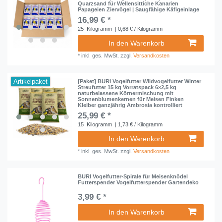
Quarzsand für Wellensittiche Kanarien
Papageien Ziervögel | Saugfähige Käfigeinlage
16,99 € *
25
Kilogramm
| 0,68 € / Kilogramm
In den Warenkorb
*
inkl. ges. MwSt.
zzgl.
Versandkosten
Artikelpaket
[Paket] BURI Vogelfutter Wildvogelfutter Winter
Streufutter 15 kg Vorratspack 6×2,5 kg
naturbelassene Körnermischung mit
Sonnenblumenkernen für Meisen Finken
Kleiber ganzjährig Ambrosia kontrolliert
25,99 € *
15
Kilogramm
| 1,73 € / Kilogramm
In den Warenkorb
*
inkl. ges. MwSt.
zzgl.
Versandkosten
BURI Vogelfutter-Spirale für Meisenknödel
Futterspender Vogelfutterspender Gartendeko
3,99 € *
In den Warenkorb