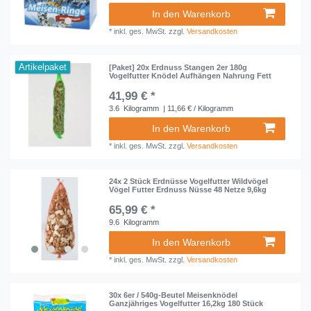
In den Warenkorb
*
inkl. ges. MwSt.
zzgl.
Versandkosten
Artikelpaket
[Paket] 20x Erdnuss Stangen 2er 180g
Vogelfutter Knödel Aufhängen Nahrung Fett
41,99 € *
3.6
Kilogramm
| 11,66 € / Kilogramm
In den Warenkorb
*
inkl. ges. MwSt.
zzgl.
Versandkosten
24x 2 Stück Erdnüsse Vogelfutter Wildvögel
Vögel Futter Erdnuss Nüsse 48 Netze 9,6kg
65,99 € *
9.6
Kilogramm
In den Warenkorb
*
inkl. ges. MwSt.
zzgl.
Versandkosten
30x 6er / 540g-Beutel Meisenknödel
Ganzjähriges Vogelfutter 16,2kg 180 Stück