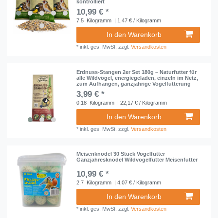
kontrolliert
10,99 € *
7.5
Kilogramm
| 1,47 € / Kilogramm
In den Warenkorb
*
inkl. ges. MwSt.
zzgl.
Versandkosten
Erdnuss-Stangen 2er Set 180g – Naturfutter für
alle Wildvögel, energiegeladen, einzeln im Netz,
zum Aufhängen, ganzjährige Vogelfütterung
3,99 € *
0.18
Kilogramm
| 22,17 € / Kilogramm
In den Warenkorb
*
inkl. ges. MwSt.
zzgl.
Versandkosten
Meisenknödel 30 Stück Vogelfutter
Ganzjahresknödel Wildvogelfutter Meisenfutter
10,99 € *
2.7
Kilogramm
| 4,07 € / Kilogramm
In den Warenkorb
*
inkl. ges. MwSt.
zzgl.
Versandkosten