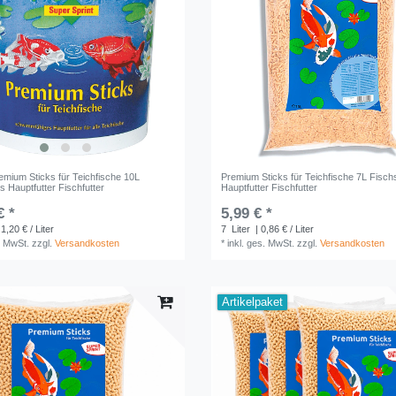
emium Sticks für Teichfische 10L
Premium Sticks für Teichfische 7L Fisch
s Hauptfutter Fischfutter
Hauptfutter Fischfutter
€ *
5,99 € *
 1,20 € / Liter
7
Liter
| 0,86 € / Liter
. MwSt.
zzgl.
Versandkosten
*
inkl. ges. MwSt.
zzgl.
Versandkosten
Artikelpaket