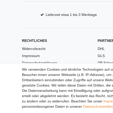
Lieferzeit etwa 1 bis 3 Werktage
RECHTLICHES
PARTNE
Widerrufsrecht
DHL
Impressum
GLS
Datenschutzerklärung
DB Schen
Wir verwenden Cookies und ähnliche Technologien auf 
AGB
PaketPL
Besucher:innen unserer Webseite (z.B. IP-Adresse), um z
Versandkosten
Drittanbietern einzubinden oder Zugriffe auf unsere Webs
Barrierefreiheit
gesetzte Cookies. Wir teilen diese Daten mit Dritten, die
Die Datenverarbeitung kann mit Einwilligung oder aufgru
Anleitungen
erteilt oder abgelehnt werden. Es besteht das Recht, nich
Vertrag widerrufen
zu ändern oder zu widerrufen. Beachten Sie unser
Impr
personenbezogener Daten in unserer
Daten­schutz­erklä