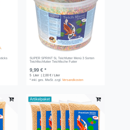
sticks
SUPER SPRINT 5L Teichfutter Menü 3 Sorten
Teichfischfutter Teichfische Futter
9,99 € *
5
Liter
| 2,00 € / Liter
*
inkl. ges. MwSt.
zzgl.
Versandkosten
Artikelpaket