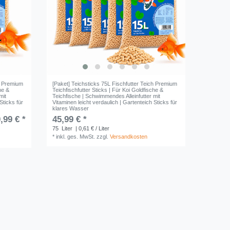
ch Premium
[Paket] Teichsticks 75L Fischfutter Teich Premium
he &
Teichfischfutter Sticks | Für Koi Goldfische &
mit
Teichfische | Schwimmendes Alleinfutter mit
Sticks für
Vitaminen leicht verdaulich | Gartenteich Sticks für
klares Wasser
,99 € *
45,99 € *
75
Liter
| 0,61 € / Liter
*
inkl. ges. MwSt.
zzgl.
Versandkosten