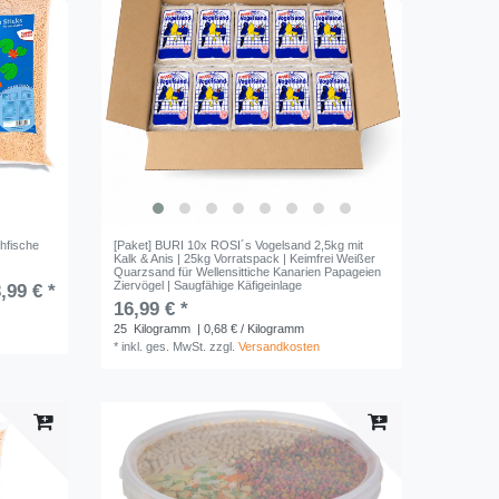
chfische
[Paket] BURI 10x ROSI´s Vogelsand 2,5kg mit
Kalk & Anis | 25kg Vorratspack | Keimfrei Weißer
Quarzsand für Wellensittiche Kanarien Papageien
Ziervögel | Saugfähige Käfigeinlage
,99 € *
16,99 € *
25
Kilogramm
| 0,68 € / Kilogramm
*
inkl. ges. MwSt.
zzgl.
Versandkosten