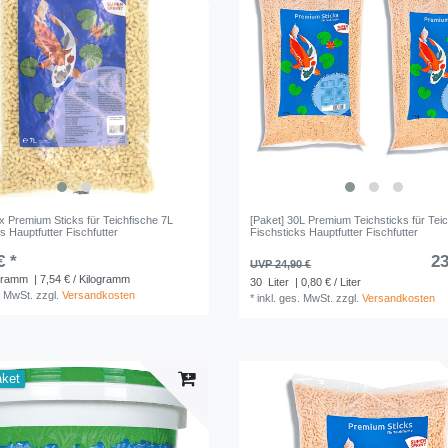
x Premium Sticks für Teichfische 7L
[Paket] 30L Premium Teichsticks für Tei
s Hauptfutter Fischfutter
Fischsticks Hauptfutter Fischfutter
€ *
23
UVP 24,90 €
gramm
| 7,54 € / Kilogramm
30
Liter
| 0,80 € / Liter
. MwSt.
zzgl.
Versandkosten
*
inkl. ges. MwSt.
zzgl.
Versandkosten
aket