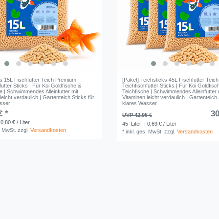
ks 15L Fischfutter Teich Premium
[Paket] Teichsticks 45L Fischfutter Tei
futter Sticks | Für Koi Goldfische &
Teichfischfutter Sticks | Für Koi Goldfisc
e | Schwimmendes Alleinfutter mit
Teichfische | Schwimmendes Alleinfutter 
leicht verdaulich | Gartenteich Sticks für
Vitaminen leicht verdaulich | Gartenteich 
sser
klares Wasser
€ *
30
UVP 42,95 €
 0,80 € / Liter
45
Liter
| 0,69 € / Liter
. MwSt.
zzgl.
Versandkosten
*
inkl. ges. MwSt.
zzgl.
Versandkosten