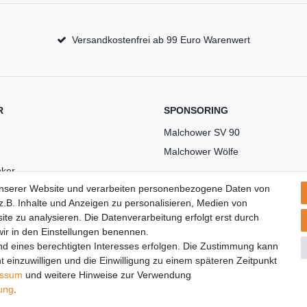
Versandkostenfrei ab 99 Euro Warenwert
R
SPONSORING
Malchower SV 90
Malchower Wölfe
ker
unserer Website und verarbeiten personenbezogene Daten von
US
.B. Inhalte und Anzeigen zu personalisieren, Medien von
ite zu analysieren. Die Datenverarbeitung erfolgt erst durch
 wir in den Einstellungen benennen.
nd eines berechtigten Interesses erfolgen. Die Zustimmung kann
t einzuwilligen und die Einwilligung zu einem späteren Zeitpunkt
essum
und weitere Hinweise zur Verwendung
rung
.
© Copyright 2026 | Alle Rechte vorbehalten.