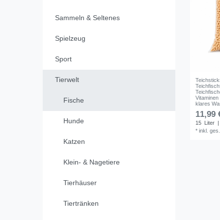
Sammeln & Seltenes
Spielzeug
Sport
Tierwelt
Teichstic
Teichfisch
Teichfisch
Vitaminen 
Fische
klares Wa
11,99 
Hunde
15
Liter
|
*
inkl. ges
Katzen
Klein- & Nagetiere
Tierhäuser
Tiertränken