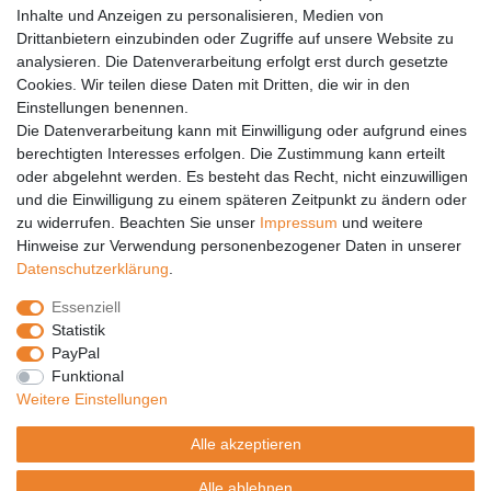
Inhalte und Anzeigen zu personalisieren, Medien von
Anleitungen
Drittanbietern einzubinden oder Zugriffe auf unsere Website zu
analysieren. Die Datenverarbeitung erfolgt erst durch gesetzte
Vertrag widerrufen
Cookies. Wir teilen diese Daten mit Dritten, die wir in den
Einstellungen benennen.
PARTNER
Die Datenverarbeitung kann mit Einwilligung oder aufgrund eines
DHL
berechtigten Interesses erfolgen. Die Zustimmung kann erteilt
oder abgelehnt werden. Es besteht das Recht, nicht einzuwilligen
GLS
und die Einwilligung zu einem späteren Zeitpunkt zu ändern oder
DB Schenker
zu widerrufen. Beachten Sie unser
Impressum
und weitere
PaketPLUS
Hinweise zur Verwendung personenbezogener Daten in unserer
Daten­schutz­erklärung
.
SPONSORING
Essenziell
Malchower SV 90
Statistik
Malchower Wölfe
PayPal
Funktional
ZERTIFIKATE
Weitere Einstellungen
Händlerbund
Alle akzeptieren
Trusted Shops
Alle ablehnen