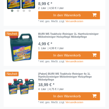
8,99 € *
2
Liter
| 4,50 € / Liter
In den Warenkorb
*
inkl. ges. MwSt.
zzgl.
Versandkosten
Neuheit
BURI W5 Teakholz-Reiniger 1L Hartholzreiniger
Möbelreiniger Holzpflege Möbelpflege
4,99 € *
1
Liter
| 4,99 € / Liter
In den Warenkorb
*
inkl. ges. MwSt.
zzgl.
Versandkosten
Neuheit
[Paket] BURI W5 Teakholz-Reiniger 4x 1L
Hartholzreiniger Möbelreiniger Holzpflege
Möbelpflege
18,99 € *
4
Liter
| 4,75 € / Liter
In den Warenkorb
*
inkl. ges. MwSt.
zzgl.
Versandkosten