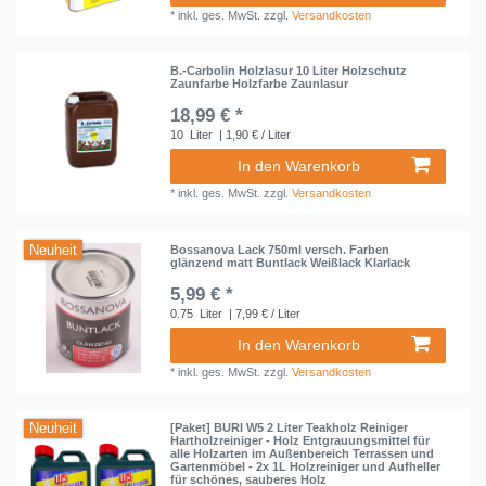
*
inkl. ges. MwSt.
zzgl.
Versandkosten
B.-Carbolin Holzlasur 10 Liter Holzschutz
Zaunfarbe Holzfarbe Zaunlasur
18,99 € *
10
Liter
| 1,90 € / Liter
In den Warenkorb
*
inkl. ges. MwSt.
zzgl.
Versandkosten
Neuheit
Bossanova Lack 750ml versch. Farben
glänzend matt Buntlack Weißlack Klarlack
5,99 € *
0.75
Liter
| 7,99 € / Liter
In den Warenkorb
*
inkl. ges. MwSt.
zzgl.
Versandkosten
Neuheit
[Paket] BURI W5 2 Liter Teakholz Reiniger
Hartholzreiniger - Holz Entgrauungsmittel für
alle Holzarten im Außenbereich Terrassen und
Gartenmöbel - 2x 1L Holzreiniger und Aufheller
für schönes, sauberes Holz