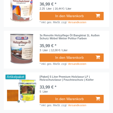
36,99 € *
2.25
Liter
| 16,44 € / Liter
In den Warenkorb
*
inkl. ges. MwSt.
zzgl.
Versandkosten
3x Renolin Holzpflege Öl Bangkirai 1L Außen
Schutz Möbel Wetter Politur Farben
35,99 € *
3
Liter
| 12,00 € / Liter
In den Warenkorb
*
inkl. ges. MwSt.
zzgl.
Versandkosten
Artikelpaket
[Paket] 5 Liter Premium Holzlasur LF |
Holzschutzlasur | Feuchteschutz | Kiefer
33,99 € *
5
Liter
In den Warenkorb
*
inkl. ges. MwSt.
zzgl.
Versandkosten