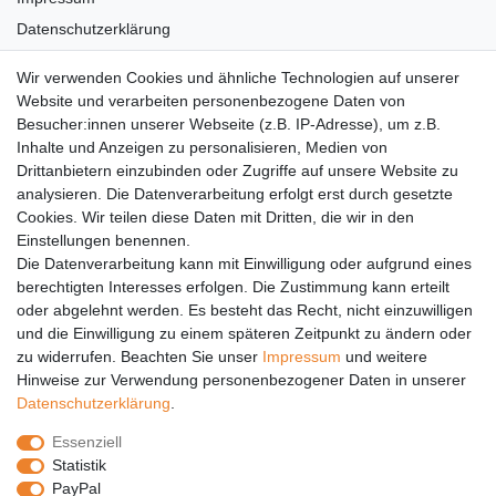
Datenschutzerklärung
AGB
Wir verwenden Cookies und ähnliche Technologien auf unserer
Versandkosten
Website und verarbeiten personenbezogene Daten von
Barrierefreiheit
Besucher:innen unserer Webseite (z.B. IP-Adresse), um z.B.
Inhalte und Anzeigen zu personalisieren, Medien von
Anleitungen
Drittanbietern einzubinden oder Zugriffe auf unsere Website zu
analysieren. Die Datenverarbeitung erfolgt erst durch gesetzte
Vertrag widerrufen
Cookies. Wir teilen diese Daten mit Dritten, die wir in den
Einstellungen benennen.
PARTNER
Die Datenverarbeitung kann mit Einwilligung oder aufgrund eines
DHL
berechtigten Interesses erfolgen. Die Zustimmung kann erteilt
oder abgelehnt werden. Es besteht das Recht, nicht einzuwilligen
GLS
und die Einwilligung zu einem späteren Zeitpunkt zu ändern oder
DB Schenker
zu widerrufen. Beachten Sie unser
Impressum
und weitere
PaketPLUS
Hinweise zur Verwendung personenbezogener Daten in unserer
Daten­schutz­erklärung
.
SPONSORING
Essenziell
Malchower SV 90
Statistik
Malchower Wölfe
PayPal