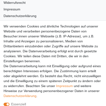
Widerrufsrecht
Impressum
Datenschutzerklärung
AGB
Wir verwenden Cookies und ähnliche Technologien auf unserer
Versandkosten
Website und verarbeiten personenbezogene Daten von
Barrierefreiheit
Besucher:innen unserer Webseite (z.B. IP-Adresse), um z.B.
Inhalte und Anzeigen zu personalisieren, Medien von
Anleitungen
Drittanbietern einzubinden oder Zugriffe auf unsere Website zu
analysieren. Die Datenverarbeitung erfolgt erst durch gesetzte
Vertrag widerrufen
Cookies. Wir teilen diese Daten mit Dritten, die wir in den
Einstellungen benennen.
PARTNER
Die Datenverarbeitung kann mit Einwilligung oder aufgrund eines
DHL
berechtigten Interesses erfolgen. Die Zustimmung kann erteilt
oder abgelehnt werden. Es besteht das Recht, nicht einzuwilligen
GLS
und die Einwilligung zu einem späteren Zeitpunkt zu ändern oder
DB Schenker
zu widerrufen. Beachten Sie unser
Impressum
und weitere
PaketPLUS
Hinweise zur Verwendung personenbezogener Daten in unserer
Daten­schutz­erklärung
.
SPONSORING
Essenziell