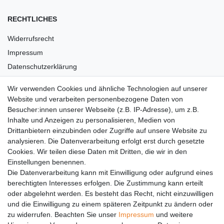
RECHTLICHES
Widerrufsrecht
Impressum
Datenschutzerklärung
AGB
Wir verwenden Cookies und ähnliche Technologien auf unserer
Versandkosten
Website und verarbeiten personenbezogene Daten von
Barrierefreiheit
Besucher:innen unserer Webseite (z.B. IP-Adresse), um z.B.
Inhalte und Anzeigen zu personalisieren, Medien von
Anleitungen
Drittanbietern einzubinden oder Zugriffe auf unsere Website zu
analysieren. Die Datenverarbeitung erfolgt erst durch gesetzte
Vertrag widerrufen
Cookies. Wir teilen diese Daten mit Dritten, die wir in den
Einstellungen benennen.
PARTNER
Die Datenverarbeitung kann mit Einwilligung oder aufgrund eines
DHL
berechtigten Interesses erfolgen. Die Zustimmung kann erteilt
oder abgelehnt werden. Es besteht das Recht, nicht einzuwilligen
GLS
und die Einwilligung zu einem späteren Zeitpunkt zu ändern oder
DB Schenker
zu widerrufen. Beachten Sie unser
Impressum
und weitere
PaketPLUS