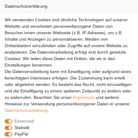
Datenschutzerklärung
AGB
Wir verwenden Cookies und ähnliche Technologien auf unserer
Versandkosten
Website und verarbeiten personenbezogene Daten von
Barrierefreiheit
Besucher:innen unserer Webseite (z.B. IP-Adresse), um z.B.
Inhalte und Anzeigen zu personalisieren, Medien von
Anleitungen
Drittanbietern einzubinden oder Zugriffe auf unsere Website zu
analysieren. Die Datenverarbeitung erfolgt erst durch gesetzte
Vertrag widerrufen
Cookies. Wir teilen diese Daten mit Dritten, die wir in den
Einstellungen benennen.
PARTNER
Die Datenverarbeitung kann mit Einwilligung oder aufgrund eines
DHL
berechtigten Interesses erfolgen. Die Zustimmung kann erteilt
oder abgelehnt werden. Es besteht das Recht, nicht einzuwilligen
GLS
und die Einwilligung zu einem späteren Zeitpunkt zu ändern oder
DB Schenker
zu widerrufen. Beachten Sie unser
Impressum
und weitere
PaketPLUS
Hinweise zur Verwendung personenbezogener Daten in unserer
Daten­schutz­erklärung
.
SPONSORING
Essenziell
Malchower SV 90
Statistik
Malchower Wölfe
PayPal