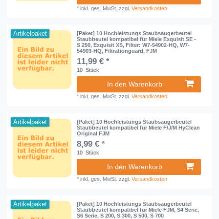
*
inkl. ges. MwSt.
zzgl.
Versandkosten
Artikelpaket
[Paket] 10 Hochleistungs Staubsaugerbeutel
Staubbeutel kompatibel für Miele Exquisit SE -
S 250, Exquisit XS, Filter: W7-54902-HQ, W7-
54903-HQ, Filtrationguard, FJM
11,99 € *
10
Stück
In den Warenkorb
*
inkl. ges. MwSt.
zzgl.
Versandkosten
Artikelpaket
[Paket] 10 Hochleistungs Staubsaugerbeutel
Staubbeutel kompatibel für Miele F/J/M HyClean
Original FJM
8,99 € *
10
Stück
In den Warenkorb
*
inkl. ges. MwSt.
zzgl.
Versandkosten
Artikelpaket
[Paket] 10 Hochleistungs Staubsaugerbeutel
Staubbeutel kompatibel für Miele FJM, S4 Serie,
S6 Serie, S 200, S 300, S 500, S 700