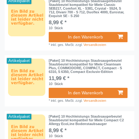
Artikelpaket
[Paket] 10 Hochleistungs Staubsaugerbeutel
Staubbeutel kompatibel für Miele Classic
SEB217, Comfort XL - S381, Crystal - S524, S
712, Divani 700 - S 712, Duoflex 4000, Eurostar,
Exquisit SE - S 250
8,99 € *
10
Stück
In den Warenkorb
*
inkl. ges. MwSt.
zzgl.
Versandkosten
Artikelpaket
[Paket] 10 Hochleistungs Staubsaugerbeutel
Staubbeutel kompatibel für Miele Cleanteam
Plus, COMMODORE, COMPACT, Compact - S
6310, S 6350, Compact Exclusiv-Edition
11,99 € *
10
Stück
In den Warenkorb
*
inkl. ges. MwSt.
zzgl.
Versandkosten
Artikelpaket
[Paket] 10 Hochleistungs Staubsaugerbeutel
Staubbeutel kompatibel für Miele Compact C2
Allergy EcoLine Bodenstaubsauger
8,99 € *
10
Stück