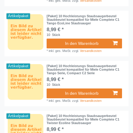
*
inkl. ges. MwSt.
zzgl.
Versandkosten
Artikelpaket
[Paket] 10 Hochleistungs Staubsaugerbeutel
Staubbeutel kompatibel für Miele Complete C1
Tango EcoLine Staubsauger
8,99 € *
10
Stück
In den Warenkorb
*
inkl. ges. MwSt.
zzgl.
Versandkosten
Artikelpaket
[Paket] 10 Hochleistungs Staubsaugerbeutel
Staubbeutel kompatibel für Miele Complete C1
Tango Serie, Compact C2 Serie
8,99 € *
10
Stück
In den Warenkorb
*
inkl. ges. MwSt.
zzgl.
Versandkosten
Artikelpaket
[Paket] 10 Hochleistungs Staubsaugerbeutel
Staubbeutel kompatibel für Miele Complete C1
Twister Ecoline Staubsauger
8,99 € *