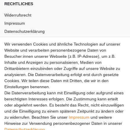
RECHTLICHES
Widerrufsrecht
Impressum
Datenschutzerklärung
AGB
Wir verwenden Cookies und ähnliche Technologien auf unserer
Versandkosten
Website und verarbeiten personenbezogene Daten von
Barrierefreiheit
Besucher:innen unserer Webseite (z.B. IP-Adresse), um z.B.
Inhalte und Anzeigen zu personalisieren, Medien von
Anleitungen
Drittanbietern einzubinden oder Zugriffe auf unsere Website zu
analysieren. Die Datenverarbeitung erfolgt erst durch gesetzte
Vertrag widerrufen
Cookies. Wir teilen diese Daten mit Dritten, die wir in den
PARTNER
Einstellungen benennen.
Die Datenverarbeitung kann mit Einwilligung oder aufgrund eines
DHL
berechtigten Interesses erfolgen. Die Zustimmung kann erteilt
oder abgelehnt werden. Es besteht das Recht, nicht einzuwilligen
GLS
und die Einwilligung zu einem späteren Zeitpunkt zu ändern oder
DB Schenker
zu widerrufen. Beachten Sie unser
Impressum
und weitere
PaketPLUS
Hinweise zur Verwendung personenbezogener Daten in unserer
Daten­schutz­erklärung
.