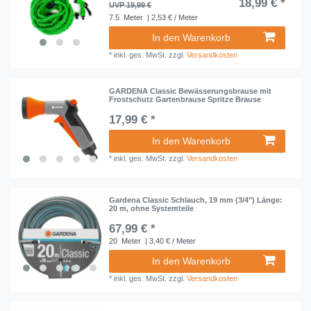
18,99 € *
UVP 19,99 €
7.5
Meter
| 2,53 € / Meter
In den Warenkorb
*
inkl. ges. MwSt.
zzgl.
Versandkosten
GARDENA Classic Bewässerungsbrause mit
Frostschutz Gartenbrause Spritze Brause
17,99 € *
In den Warenkorb
*
inkl. ges. MwSt.
zzgl.
Versandkosten
Gardena Classic Schlauch, 19 mm (3/4") Länge:
20 m, ohne Systemteile
67,99 € *
20
Meter
| 3,40 € / Meter
In den Warenkorb
*
inkl. ges. MwSt.
zzgl.
Versandkosten