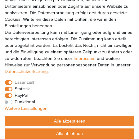
Anleitungen
Drittanbietern einzubinden oder Zugriffe auf unsere Website zu
analysieren. Die Datenverarbeitung erfolgt erst durch gesetzte
Vertrag widerrufen
Cookies. Wir teilen diese Daten mit Dritten, die wir in den
PARTNER
Einstellungen benennen.
Die Datenverarbeitung kann mit Einwilligung oder aufgrund eines
DHL
berechtigten Interesses erfolgen. Die Zustimmung kann erteilt
oder abgelehnt werden. Es besteht das Recht, nicht einzuwilligen
GLS
und die Einwilligung zu einem späteren Zeitpunkt zu ändern oder
DB Schenker
zu widerrufen. Beachten Sie unser
Impressum
und weitere
PaketPLUS
Hinweise zur Verwendung personenbezogener Daten in unserer
Daten­schutz­erklärung
.
SPONSORING
Essenziell
Malchower SV 90
Statistik
Malchower Wölfe
PayPal
Funktional
ZERTIFIKATE
Weitere Einstellungen
Händlerbund
Alle akzeptieren
Trusted Shops
Alle ablehnen
© Copyright 2026 | Alle Rechte vorbehalten.