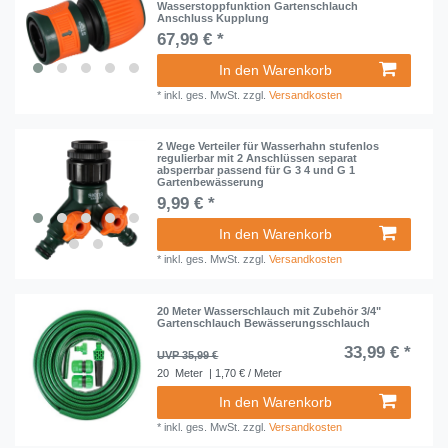
Wasserstoppfunktion Gartenschlauch
Anschluss Kupplung
67,99 € *
In den Warenkorb
*
inkl. ges. MwSt.
zzgl.
Versandkosten
2 Wege Verteiler für Wasserhahn stufenlos
regulierbar mit 2 Anschlüssen separat
absperrbar passend für G 3 4 und G 1
Gartenbewässerung
9,99 € *
In den Warenkorb
*
inkl. ges. MwSt.
zzgl.
Versandkosten
20 Meter Wasserschlauch mit Zubehör 3/4"
Gartenschlauch Bewässerungsschlauch
33,99 € *
UVP 35,99 €
20
Meter
| 1,70 € / Meter
In den Warenkorb
*
inkl. ges. MwSt.
zzgl.
Versandkosten