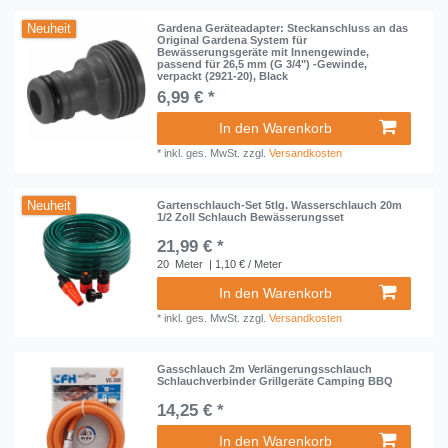
Neuheit
Gardena Geräteadapter: Steckanschluss an das
Original Gardena System für
Bewässerungsgeräte mit Innengewinde,
passend für 26,5 mm (G 3/4") -Gewinde,
verpackt (2921-20), Black
6,99 € *
In den Warenkorb
*
inkl. ges. MwSt.
zzgl.
Versandkosten
Neuheit
Gartenschlauch-Set 5tlg. Wasserschlauch 20m
1/2 Zoll Schlauch Bewässerungsset
21,99 € *
20
Meter
| 1,10 € / Meter
In den Warenkorb
*
inkl. ges. MwSt.
zzgl.
Versandkosten
Gasschlauch 2m Verlängerungsschlauch
Schlauchverbinder Grillgeräte Camping BBQ
14,25 € *
In den Warenkorb