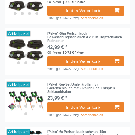
60
Meter
| 0,72 € / Meter
In den Warenkorb
*
inkl. ges. MwSt.
zzgl.
Versandkosten
Artikelpaket
[Paket] 60m Perlschlauch
Bewässerungsschlauch 4 x 15m Tropfschlauch
Perlregner
42,99 € *
60
Meter
| 0,72 € / Meter
In den Warenkorb
*
inkl. ges. MwSt.
zzgl.
Versandkosten
Artikelpaket
[Paket] 6er-Set Umlenkrollen für
Gartenschlauch mit 2 Rollen und Erdspieß
Schlauchhalter
23,99 € *
In den Warenkorb
*
inkl. ges. MwSt.
zzgl.
Versandkosten
Artikelpaket
[Paket] 6x Perlschlauch schwarz 15m