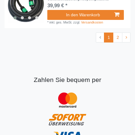
39,99 € *
In den Warenkorb
*
inkl. ges. MwSt.
zzgl.
Versandkosten
1
2
Zahlen Sie bequem per