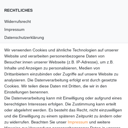
RECHTLICHES
Widerrufsrecht
Impressum
Datenschutzerklärung
AGB
Wir verwenden Cookies und ähnliche Technologien auf unserer
Versandkosten
Website und verarbeiten personenbezogene Daten von
Barrierefreiheit
Besucher:innen unserer Webseite (z.B. IP-Adresse), um z.B.
Inhalte und Anzeigen zu personalisieren, Medien von
Anleitungen
Drittanbietern einzubinden oder Zugriffe auf unsere Website zu
analysieren. Die Datenverarbeitung erfolgt erst durch gesetzte
Vertrag widerrufen
Cookies. Wir teilen diese Daten mit Dritten, die wir in den
Einstellungen benennen.
PARTNER
Die Datenverarbeitung kann mit Einwilligung oder aufgrund eines
DHL
berechtigten Interesses erfolgen. Die Zustimmung kann erteilt
oder abgelehnt werden. Es besteht das Recht, nicht einzuwilligen
GLS
und die Einwilligung zu einem späteren Zeitpunkt zu ändern oder
DB Schenker
zu widerrufen. Beachten Sie unser
Impressum
und weitere
PaketPLUS