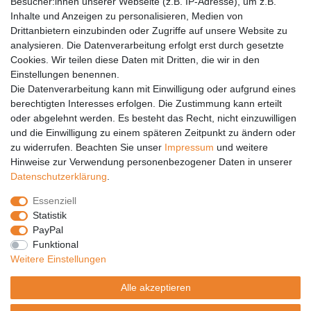
Barrierefreiheit
Besucher:innen unserer Webseite (z.B. IP-Adresse), um z.B.
Inhalte und Anzeigen zu personalisieren, Medien von
Anleitungen
Drittanbietern einzubinden oder Zugriffe auf unsere Website zu
analysieren. Die Datenverarbeitung erfolgt erst durch gesetzte
Vertrag widerrufen
Cookies. Wir teilen diese Daten mit Dritten, die wir in den
Einstellungen benennen.
PARTNER
Die Datenverarbeitung kann mit Einwilligung oder aufgrund eines
DHL
berechtigten Interesses erfolgen. Die Zustimmung kann erteilt
oder abgelehnt werden. Es besteht das Recht, nicht einzuwilligen
GLS
und die Einwilligung zu einem späteren Zeitpunkt zu ändern oder
DB Schenker
zu widerrufen. Beachten Sie unser
Impressum
und weitere
PaketPLUS
Hinweise zur Verwendung personenbezogener Daten in unserer
Daten­schutz­erklärung
.
SPONSORING
Essenziell
Malchower SV 90
Statistik
Malchower Wölfe
PayPal
Funktional
ZERTIFIKATE
Weitere Einstellungen
Händlerbund
Alle akzeptieren
Trusted Shops