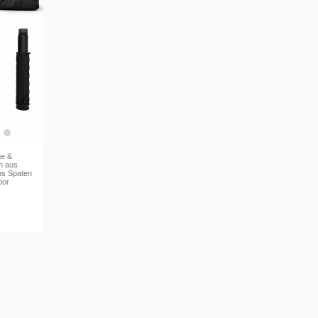
he &
n aus
ons Spaten
oor