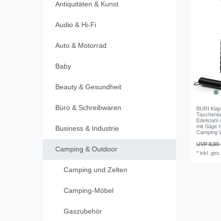
Antiquitäten & Kunst
Audio & Hi-Fi
Auto & Motorrad
Baby
Beauty & Gesundheit
Büro & Schreibwaren
BURI Klap
Taschenla
Edelstahl 
mit Säge 
Business & Industrie
Camping 
UVP 8,90 
Camping & Outdoor
*
inkl. ges
Camping und Zelten
Camping-Möbel
Gaszubehör