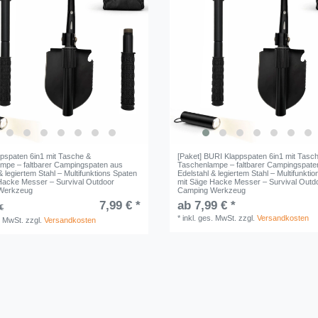
pspaten 6in1 mit Tasche &
[Paket] BURI Klappspaten 6in1 mit Tasc
mpe – faltbarer Campingspaten aus
Taschenlampe – faltbarer Campingspate
& legiertem Stahl – Multifunktions Spaten
Edelstahl & legiertem Stahl – Multifunkti
Hacke Messer – Survival Outdoor
mit Säge Hacke Messer – Survival Outd
Werkzeug
Camping Werkzeug
7,99 € *
ab 7,99 € *
€
*
inkl. ges. MwSt.
zzgl.
Versandkosten
. MwSt.
zzgl.
Versandkosten