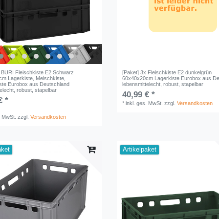
x BURI Fleischkiste E2 Schwarz
[Paket] 3x Fleischkiste E2 dunkelgrün
m Lagerkiste, Meischkiste,
60x40x20cm Lagerkiste Eurobox aus De
ste Eurobox aus Deutschland
lebensmittelecht, robust, stapelbar
elecht, robust, stapelbar
40,99 € *
€ *
*
inkl. ges. MwSt.
zzgl.
Versandkosten
. MwSt.
zzgl.
Versandkosten
aket
Artikelpaket