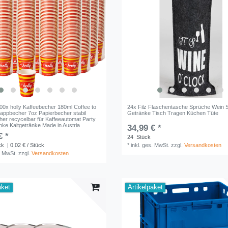
00x holly Kaffeebecher 180ml Coffee to
24x Filz Flaschentasche Sprüche Wein 
Pappbecher 7oz Papierbecher stabil
Getränke Tisch Tragen Küchen Tüte
her recycelbar für Kaffeeautomat Party
nke Kaltgetränke Made in Austria
34,99 € *
€ *
24
Stück
ck
| 0,02 € / Stück
*
inkl. ges. MwSt.
zzgl.
Versandkosten
. MwSt.
zzgl.
Versandkosten
aket
Artikelpaket