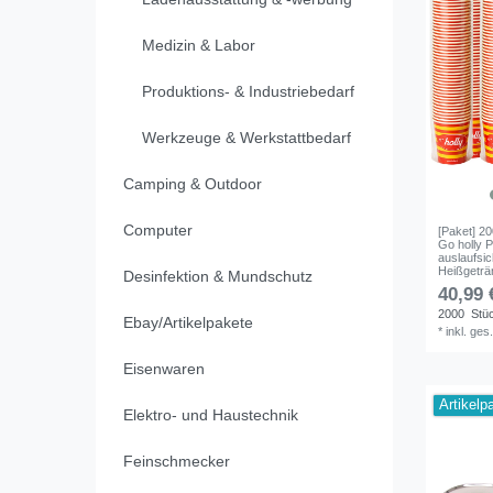
Medizin & Labor
Produktions- & Industriebedarf
Werkzeuge & Werkstattbedarf
Camping & Outdoor
Computer
[Paket] 20
Go holly 
auslaufsic
Heißgeträ
Desinfektion & Mundschutz
40,99 
2000
Stü
Ebay/Artikelpakete
*
inkl. ges
Eisenwaren
Artikelp
Elektro- und Haustechnik
Feinschmecker