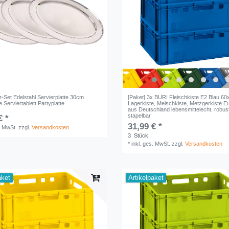
r-Set Edelstahl Servierplatte 30cm
[Paket] 3x BURI Fleischkiste E2 Blau 
e Serviertablett Partyplatte
Lagerkiste, Meischkiste, Metzgerkiste E
aus Deutschland lebensmittelecht, robus
stapelbar
€ *
31,99 € *
. MwSt.
zzgl.
Versandkosten
3
Stück
*
inkl. ges. MwSt.
zzgl.
Versandkosten
aket
Artikelpaket