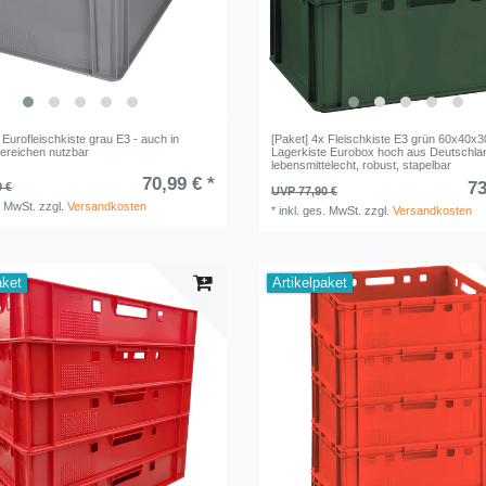
 Eurofleischkiste grau E3 - auch in
[Paket] 4x Fleischkiste E3 grün 60x40x
ereichen nutzbar
Lagerkiste Eurobox hoch aus Deutschla
lebensmittelecht, robust, stapelbar
70,99 € *
73
9 €
UVP 77,90 €
. MwSt.
zzgl.
Versandkosten
*
inkl. ges. MwSt.
zzgl.
Versandkosten
aket
Artikelpaket