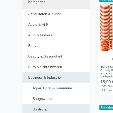
Kategorien
Antiquitäten & Kunst
Audio & Hi-Fi
Auto & Motorrad
Baby
Beauty & Gesundheit
Büro & Schreibwaren
[Paket] 10
Go holly 
auslaufsic
Heißgeträ
Business & Industrie
18,99 
1000
Stü
Agrar, Forst & Kommune
*
inkl. ges
Baugewerbe
Artikelp
Gastro &