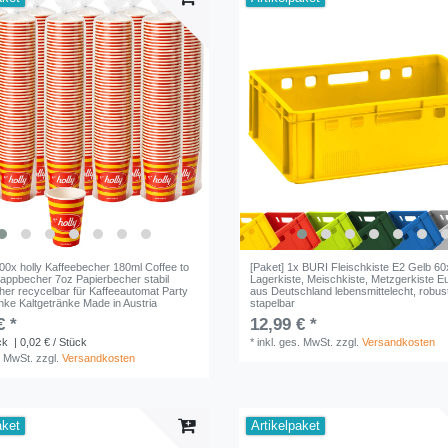
00x holly Kaffeebecher 180ml Coffee to
[Paket] 1x BURI Fleischkiste E2 Gelb 
Pappbecher 7oz Papierbecher stabil
Lagerkiste, Meischkiste, Metzgerkiste E
her recycelbar für Kaffeeautomat Party
aus Deutschland lebensmittelecht, robus
nke Kaltgetränke Made in Austria
stapelbar
€ *
12,99 € *
ck
| 0,02 € / Stück
*
inkl. ges. MwSt.
zzgl.
Versandkosten
. MwSt.
zzgl.
Versandkosten
aket
Artikelpaket