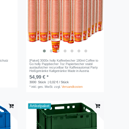
Schutz
[Paket] 3000x holly Kaffeebecher 180ml Coffee to
Go holly Pappbecher 7oz Papierbecher stabil
auslaufsicher recycelbar für Kaffeeautomat Party
Heißgetränke Kaltgetränke Made in Austria
54,99 € *
3000
Stück
| 0,02 € / Stück
*
inkl. ges. MwSt.
zzgl.
Versandkosten
Artikelpaket