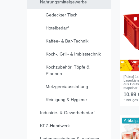
Nahrungsmittelgewerbe
Gedeckter Tisch
Hotelbedarf
Kaffee- & Bar-Technik
Koch-, Grill- & Imbisstechnik
Kochzubehör, Töpfe &
Pfannen
[Paket] 1
Lagerkist
aus Deutsc
Metzgereiausstattung
stapelbar
10,99 
Reinigung & Hygiene
*
inkl. ges
Industrie- & Gewerbebedarf
Artikelp
KFZ-Handwerk
Ladenausstattung & -werbung