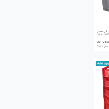
[Paket] 4x
anderen B
UVP 74,9
*
inkl. ges
Artikelp