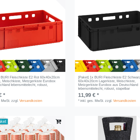
x BURI Fleischkiste E2 Rot 60x40x20cm
[Paket] 1x BURI Fleischkiste E2 Schwar
e, Meischkiste, Metzgerkiste Eurobox
60x40x20cm Lagerkiste, Meischkiste,
hland lebensmittelecht, robust,
Metzgerkiste Eurobox aus Deutschland
lebensmittelecht, robust, stapelbar
€ *
11,99 € *
. MwSt.
zzgl.
Versandkosten
*
inkl. ges. MwSt.
zzgl.
Versandkosten
aket