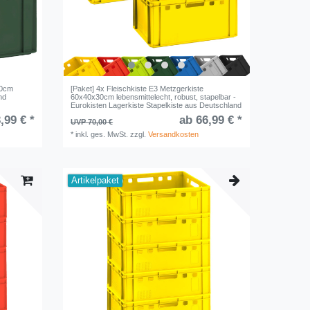
30cm
[Paket] 4x Fleischkiste E3 Metzgerkiste
nd
60x40x30cm lebensmittelecht, robust, stapelbar -
Eurokisten Lagerkiste Stapelkiste aus Deutschland
,99 € *
ab 66,99 € *
UVP 70,00 €
*
inkl. ges. MwSt.
zzgl.
Versandkosten
Artikelpaket