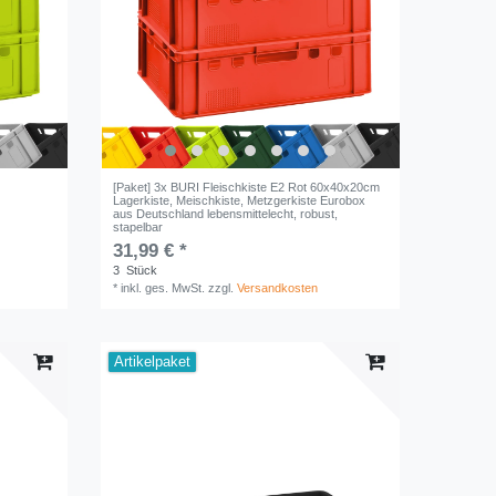
n
[Paket] 3x BURI Fleischkiste E2 Rot 60x40x20cm
Lagerkiste, Meischkiste, Metzgerkiste Eurobox
aus Deutschland lebensmittelecht, robust,
stapelbar
31,99 € *
3
Stück
*
inkl. ges. MwSt.
zzgl.
Versandkosten
Artikelpaket