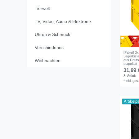
Tierwelt
TV, Video, Audio & Elektronik
Uhren & Schmuck
Verschiedenes
[Paket] 3
Lagerkist
aus Deutsc
Weihnachten
stapelbar
31,99 
3
Stück
*
inkl. ges
Artikelp