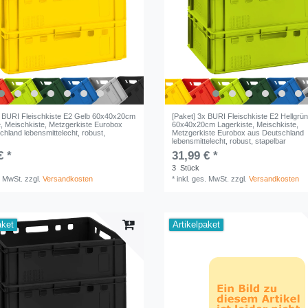
x BURI Fleischkiste E2 Gelb 60x40x20cm
[Paket] 3x BURI Fleischkiste E2 Hellgrü
e, Meischkiste, Metzgerkiste Eurobox
60x40x20cm Lagerkiste, Meischkiste,
hland lebensmittelecht, robust,
Metzgerkiste Eurobox aus Deutschland
lebensmittelecht, robust, stapelbar
€ *
31,99 € *
3
Stück
. MwSt.
zzgl.
Versandkosten
*
inkl. ges. MwSt.
zzgl.
Versandkosten
aket
Artikelpaket