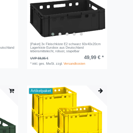
[Paket] 3x Fleischkiste E2 schwarz 60x40x20cm
utschland
Lagerkiste Eurobox aus Deutschland
lebensmittelecht, robust, stapelbar
49,99 € *
UVP 59,95 €
*
inkl. ges. MwSt.
zzgl.
Versandkosten
Artikelpaket