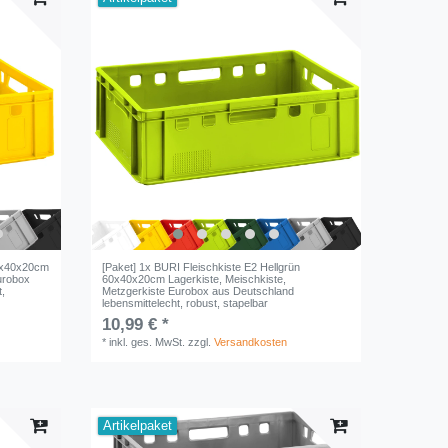
60x40x20cm
[Paket] 1x BURI Fleischkiste E2 Hellgrün
urobox
60x40x20cm Lagerkiste, Meischkiste,
t,
Metzgerkiste Eurobox aus Deutschland
lebensmittelecht, robust, stapelbar
10,99 € *
*
inkl. ges. MwSt.
zzgl.
Versandkosten
Artikelpaket