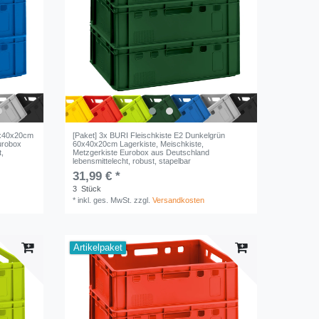
60x40x20cm
[Paket] 3x BURI Fleischkiste E2 Dunkelgrün
urobox
60x40x20cm Lagerkiste, Meischkiste,
t,
Metzgerkiste Eurobox aus Deutschland
lebensmittelecht, robust, stapelbar
31,99 € *
3
Stück
*
inkl. ges. MwSt.
zzgl.
Versandkosten
Artikelpaket