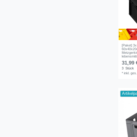
[Paket] 3
60x40x20c
Metzgerki
lebensmitt
31,99 
3
Stück
*
inkl. ges
Artikelp