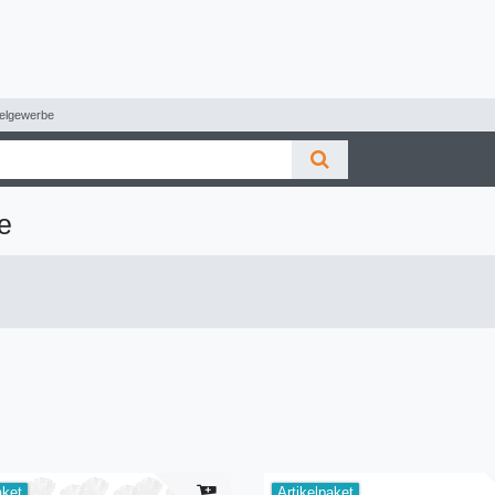
telgewerbe
e
aket
Artikelpaket