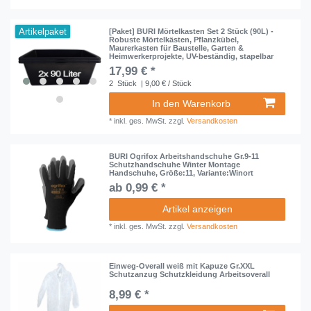
Artikelpaket
[Paket] BURI Mörtelkasten Set 2 Stück (90L) -
Robuste Mörtelkästen, Pflanzkübel,
Maurerkasten für Baustelle, Garten &
Heimwerkerprojekte, UV-beständig, stapelbar
17,99 € *
2
Stück
| 9,00 € / Stück
In den Warenkorb
*
inkl. ges. MwSt.
zzgl.
Versandkosten
BURI Ogrifox Arbeitshandschuhe Gr.9-11
Schutzhandschuhe Winter Montage
Handschuhe, Größe:11, Variante:Winort
ab 0,99 € *
Artikel anzeigen
*
inkl. ges. MwSt.
zzgl.
Versandkosten
Einweg-Overall weiß mit Kapuze Gr.XXL
Schutzanzug Schutzkleidung Arbeitsoverall
8,99 € *