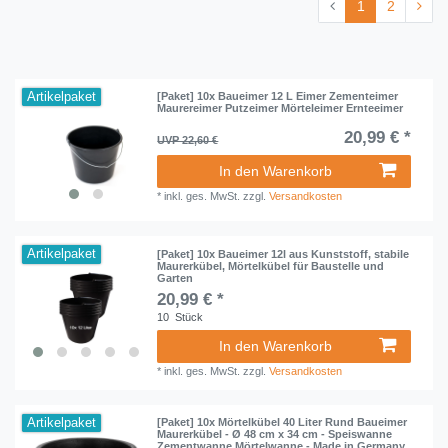
1
2
Artikelpaket
[Paket] 10x Baueimer 12 L Eimer Zementeimer
Maurereimer Putzeimer Mörteleimer Ernteeimer
20,99 € *
UVP 22,60 €
In den Warenkorb
*
inkl. ges. MwSt.
zzgl.
Versandkosten
Artikelpaket
[Paket] 10x Baueimer 12l aus Kunststoff, stabile
Maurerkübel, Mörtelkübel für Baustelle und
Garten
20,99 € *
10
Stück
In den Warenkorb
*
inkl. ges. MwSt.
zzgl.
Versandkosten
Artikelpaket
[Paket] 10x Mörtelkübel 40 Liter Rund Baueimer
Maurerkübel - Ø 48 cm x 34 cm - Speiswanne
Zementwanne Mörtelwanne - Made in Germany