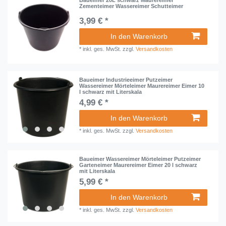
Baueimer 20L schwarz Maurereimer
Zementeimer Wassereimer Schutteimer
3,99 € *
In den Warenkorb
*
inkl. ges. MwSt.
zzgl.
Versandkosten
Baueimer Industrieeimer Putzeimer
Wassereimer Mörteleimer Maurereimer Eimer 10
l schwarz mit Literskala
4,99 € *
In den Warenkorb
*
inkl. ges. MwSt.
zzgl.
Versandkosten
Baueimer Wassereimer Mörteleimer Putzeimer
Garteneimer Maurereimer Eimer 20 l schwarz
mit Literskala
5,99 € *
In den Warenkorb
*
inkl. ges. MwSt.
zzgl.
Versandkosten