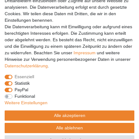
Drittanbietern einzubinden oder Zugriffe auf unsere Website zu
analysieren. Die Datenverarbeitung erfolgt erst durch gesetzte
Vertrag widerrufen
Cookies. Wir teilen diese Daten mit Dritten, die wir in den
PARTNER
Einstellungen benennen.
Die Datenverarbeitung kann mit Einwilligung oder aufgrund eines
DHL
berechtigten Interesses erfolgen. Die Zustimmung kann erteilt
oder abgelehnt werden. Es besteht das Recht, nicht einzuwilligen
GLS
und die Einwilligung zu einem späteren Zeitpunkt zu ändern oder
DB Schenker
zu widerrufen. Beachten Sie unser
Impressum
und weitere
PaketPLUS
Hinweise zur Verwendung personenbezogener Daten in unserer
Daten­schutz­erklärung
.
SPONSORING
Essenziell
Malchower SV 90
Statistik
Malchower Wölfe
PayPal
Funktional
ZERTIFIKATE
Weitere Einstellungen
Händlerbund
Alle akzeptieren
Trusted Shops
Alle ablehnen
© Copyright 2026 | Alle Rechte vorbehalten.