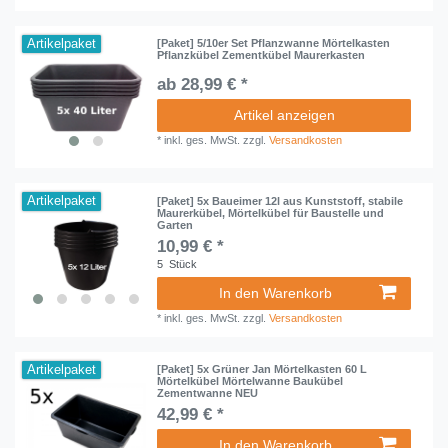
Artikelpaket
[Paket] 5/10er Set Pflanzwanne Mörtelkasten
Pflanzkübel Zementkübel Maurerkasten
ab 28,99 € *
Artikel anzeigen
*
inkl. ges. MwSt.
zzgl.
Versandkosten
Artikelpaket
[Paket] 5x Baueimer 12l aus Kunststoff, stabile
Maurerkübel, Mörtelkübel für Baustelle und
Garten
10,99 € *
5
Stück
In den Warenkorb
*
inkl. ges. MwSt.
zzgl.
Versandkosten
Artikelpaket
[Paket] 5x Grüner Jan Mörtelkasten 60 L
Mörtelkübel Mörtelwanne Baukübel
Zementwanne NEU
42,99 € *
In den Warenkorb