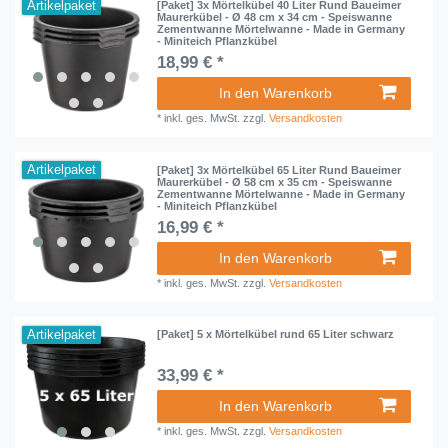
Artikelpaket
[Paket] 3x Mörtelkübel 40 Liter Rund Baueimer
Maurerkübel - Ø 48 cm x 34 cm - Speiswanne
Zementwanne Mörtelwanne - Made in Germany
- Miniteich Pflanzkübel
18,99 € *
In den Warenkorb
*
inkl. ges. MwSt.
zzgl.
Versandkosten
Artikelpaket
[Paket] 3x Mörtelkübel 65 Liter Rund Baueimer
Maurerkübel - Ø 58 cm x 35 cm - Speiswanne
Zementwanne Mörtelwanne - Made in Germany
- Miniteich Pflanzkübel
16,99 € *
In den Warenkorb
*
inkl. ges. MwSt.
zzgl.
Versandkosten
Artikelpaket
[Paket] 5 x Mörtelkübel rund 65 Liter schwarz
33,99 € *
In den Warenkorb
*
inkl. ges. MwSt.
zzgl.
Versandkosten