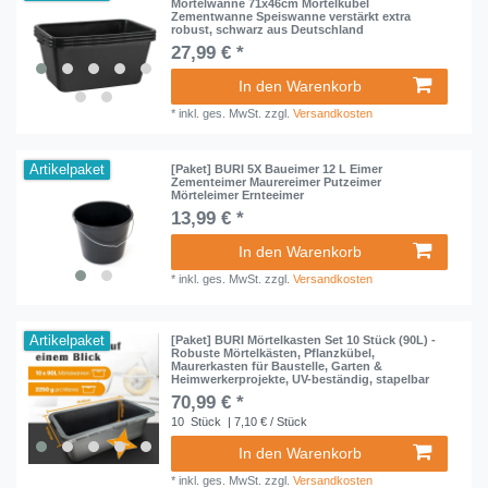
Mörtelwanne 71x46cm Mörtelkübel
Zementwanne Speiswanne verstärkt extra
robust, schwarz aus Deutschland
27,99 € *
In den Warenkorb
*
inkl. ges. MwSt.
zzgl.
Versandkosten
Artikelpaket
[Paket] BURI 5X Baueimer 12 L Eimer
Zementeimer Maurereimer Putzeimer
Mörteleimer Ernteeimer
13,99 € *
In den Warenkorb
*
inkl. ges. MwSt.
zzgl.
Versandkosten
Artikelpaket
[Paket] BURI Mörtelkasten Set 10 Stück (90L) -
Robuste Mörtelkästen, Pflanzkübel,
Maurerkasten für Baustelle, Garten &
Heimwerkerprojekte, UV-beständig, stapelbar
70,99 € *
10
Stück
| 7,10 € / Stück
In den Warenkorb
*
inkl. ges. MwSt.
zzgl.
Versandkosten