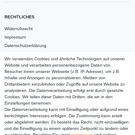
RECHTLICHES
Widerrufsrecht
Impressum
Datenschutzerklärung
AGB
Wir verwenden Cookies und ähnliche Technologien auf unserer
Versandkosten
Website und verarbeiten personenbezogene Daten von
Barrierefreiheit
Besucher:innen unserer Webseite (z.B. IP-Adresse), um z.B.
Inhalte und Anzeigen zu personalisieren, Medien von
Anleitungen
Drittanbietern einzubinden oder Zugriffe auf unsere Website zu
analysieren. Die Datenverarbeitung erfolgt erst durch gesetzte
Vertrag widerrufen
Cookies. Wir teilen diese Daten mit Dritten, die wir in den
Einstellungen benennen.
PARTNER
Die Datenverarbeitung kann mit Einwilligung oder aufgrund eines
DHL
berechtigten Interesses erfolgen. Die Zustimmung kann erteilt
oder abgelehnt werden. Es besteht das Recht, nicht einzuwilligen
GLS
und die Einwilligung zu einem späteren Zeitpunkt zu ändern oder
DB Schenker
zu widerrufen. Beachten Sie unser
Impressum
und weitere