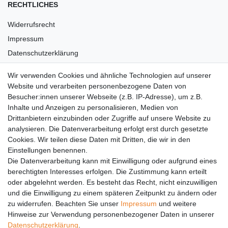
RECHTLICHES
Widerrufsrecht
Impressum
Datenschutzerklärung
AGB
Wir verwenden Cookies und ähnliche Technologien auf unserer
Versandkosten
Website und verarbeiten personenbezogene Daten von
Barrierefreiheit
Besucher:innen unserer Webseite (z.B. IP-Adresse), um z.B.
Inhalte und Anzeigen zu personalisieren, Medien von
Anleitungen
Drittanbietern einzubinden oder Zugriffe auf unsere Website zu
analysieren. Die Datenverarbeitung erfolgt erst durch gesetzte
Vertrag widerrufen
Cookies. Wir teilen diese Daten mit Dritten, die wir in den
Einstellungen benennen.
PARTNER
Die Datenverarbeitung kann mit Einwilligung oder aufgrund eines
DHL
berechtigten Interesses erfolgen. Die Zustimmung kann erteilt
oder abgelehnt werden. Es besteht das Recht, nicht einzuwilligen
GLS
und die Einwilligung zu einem späteren Zeitpunkt zu ändern oder
DB Schenker
zu widerrufen. Beachten Sie unser
Impressum
und weitere
PaketPLUS
Hinweise zur Verwendung personenbezogener Daten in unserer
Daten­schutz­erklärung
.