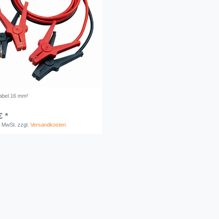
kabel 16 mm²
€ *
. MwSt.
zzgl.
Versandkosten