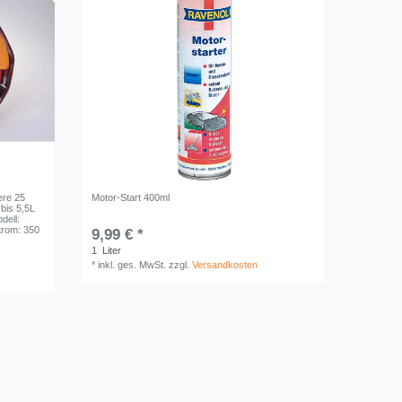
ere 25
Motor-Start 400ml
 bis 5,5L
dell:
trom: 350
9,99 € *
1
Liter
*
inkl. ges. MwSt.
zzgl.
Versandkosten