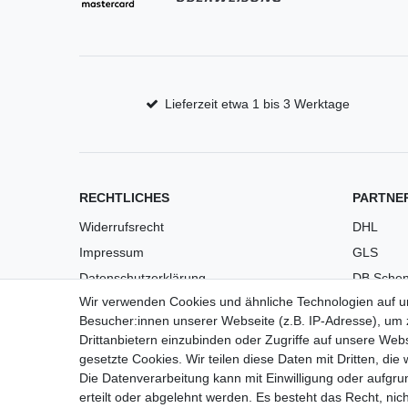
Lieferzeit etwa 1 bis 3 Werktage
RECHTLICHES
PARTNE
Widerrufsrecht
DHL
Impressum
GLS
Datenschutzerklärung
DB Schen
Wir verwenden Cookies und ähnliche Technologien auf 
AGB
PaketPL
Besucher:innen unserer Webseite (z.B. IP-Adresse), um z
Versandkosten
Drittanbietern einzubinden oder Zugriffe auf unsere Webs
Barrierefreiheit
gesetzte Cookies. Wir teilen diese Daten mit Dritten, die
Die Datenverarbeitung kann mit Einwilligung oder aufgru
Anleitungen
erteilt oder abgelehnt werden. Es besteht das Recht, nich
Vertrag widerrufen