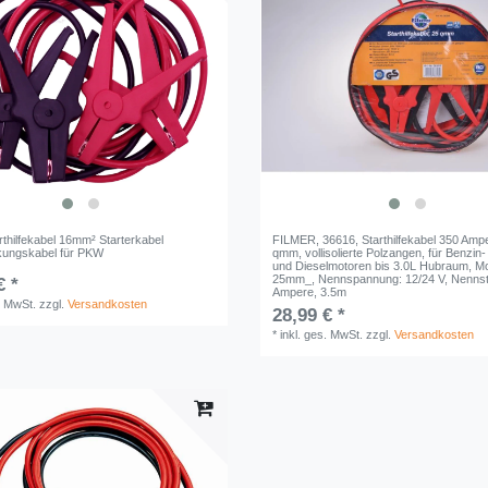
rthilfekabel 16mm² Starterkabel
FILMER, 36616, Starthilfekabel 350 Amp
kungskabel für PKW
qmm, vollisolierte Polzangen, für Benzin-
und Dieselmotoren bis 3.0L Hubraum, Mo
25mm_, Nennspannung: 12/24 V, Nenns
€ *
Ampere, 3.5m
. MwSt.
zzgl.
Versandkosten
28,99 € *
*
inkl. ges. MwSt.
zzgl.
Versandkosten