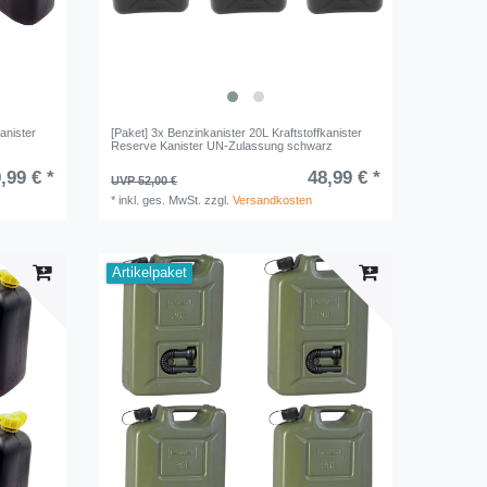
anister
[Paket] 3x Benzinkanister 20L Kraftstoffkanister
Reserve Kanister UN-Zulassung schwarz
,99 € *
48,99 € *
UVP 52,00 €
*
inkl. ges. MwSt.
zzgl.
Versandkosten
Artikelpaket