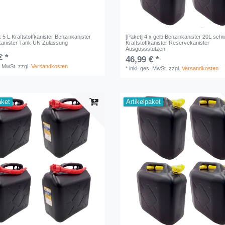
x 5 L Kraftstoffkanister Benzinkanister
[Paket] 4 x gelb Benzinkanister 20L sch
anister Tank UN Zulassung
Kraftstoffkanister Reservekanister
Ausgussstutzen
€ *
46,99 € *
. MwSt.
zzgl.
Versandkosten
*
inkl. ges. MwSt.
zzgl.
Versandkosten
aket
Artikelpaket