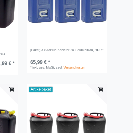
[Paket] 3 x AdBlue-Kanister 20 L dunkelblau, HDPE
warz
65,99 € *
,99 € *
*
inkl. ges. MwSt.
zzgl.
Versandkosten
Artikelpaket