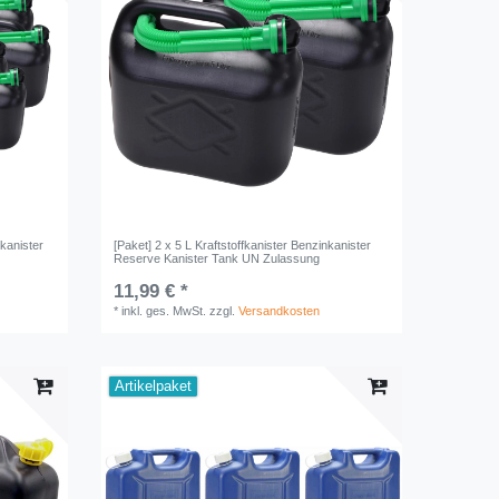
nkanister
[Paket] 2 x 5 L Kraftstoffkanister Benzinkanister
Reserve Kanister Tank UN Zulassung
11,99 € *
*
inkl. ges. MwSt.
zzgl.
Versandkosten
Artikelpaket