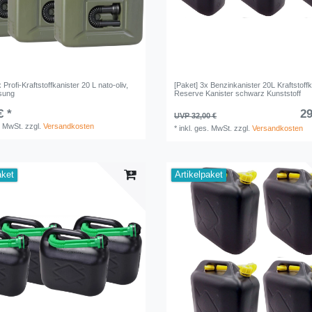
 Profi-Kraftstoffkanister 20 L nato-oliv,
[Paket] 3x Benzinkanister 20L Kraftstoffk
sung
Reserve Kanister schwarz Kunststoff
€ *
29
UVP 32,00 €
. MwSt.
zzgl.
Versandkosten
*
inkl. ges. MwSt.
zzgl.
Versandkosten
aket
Artikelpaket