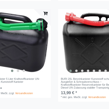
ster 5 Liter Kraftstoffkanister UN-
BURI 20L Benzinkanister Kunststoff sch
 Kunststoff Kanister
Ausgießer & Schraubverschluss –
Kraftstoffkanister Reservekanister für B
Diesel UN-Zulassung stabiler Transportgr
 *
13,99 € *
. MwSt.
zzgl.
Versandkosten
*
inkl. ges. MwSt.
zzgl.
Versandkosten