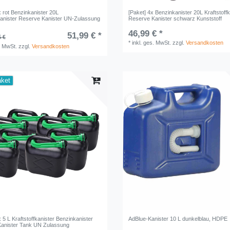
x rot Benzinkanister 20L
[Paket] 4x Benzinkanister 20L Kraftstoffk
fkanister Reserve Kanister UN-Zulassung
Reserve Kanister schwarz Kunststoff
46,99 € *
51,99 € *
5 €
*
inkl. ges. MwSt.
zzgl.
Versandkosten
. MwSt.
zzgl.
Versandkosten
aket
x 5 L Kraftstoffkanister Benzinkanister
AdBlue-Kanister 10 L dunkelblau, HDPE
anister Tank UN Zulassung