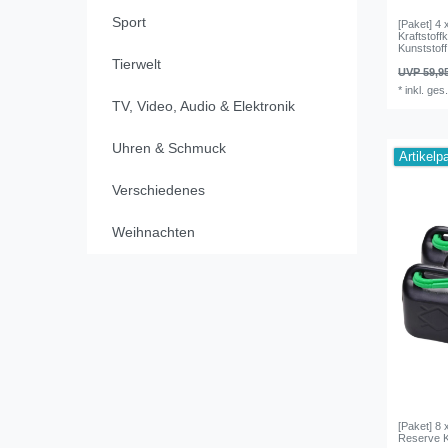
Sport
[Paket] 4 
Kraftstof
Kunststoff
Tierwelt
UVP 59,9
*
inkl. ges
TV, Video, Audio & Elektronik
Uhren & Schmuck
Artikelp
Verschiedenes
Weihnachten
[Paket] 8 
Reserve K