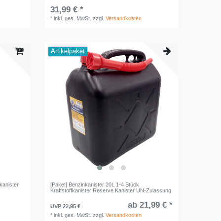
31,99 € *
*
inkl. ges. MwSt.
zzgl.
Versandkosten
Artikelpaket
kanister
[Paket] Benzinkanister 20L 1-4 Stück
Kraftstoffkanister Reserve Kanister UN-Zulassung
ab 21,99 € *
UVP 22,95 €
*
inkl. ges. MwSt.
zzgl.
Versandkosten