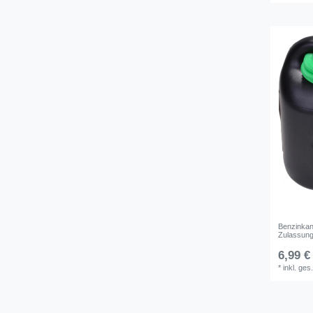
Benzinkani
Zulassung
6,99 €
*
inkl. ges