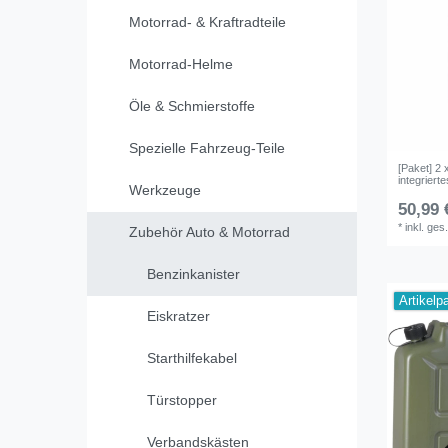
Motorrad- & Kraftradteile
Motorrad-Helme
Öle & Schmierstoffe
Spezielle Fahrzeug-Teile
[Paket] 2 
integriert
Werkzeuge
50,99 
*
inkl. ges
Zubehör Auto & Motorrad
Benzinkanister
Artikelp
Eiskratzer
Starthilfekabel
Türstopper
Verbandskästen