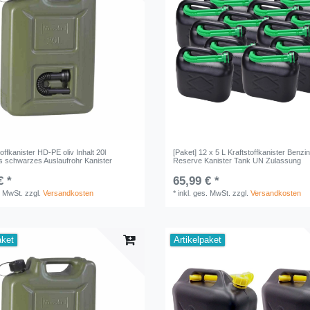
toffkanister HD-PE oliv Inhalt 20l
[Paket] 12 x 5 L Kraftstoffkanister Benzi
es schwarzes Auslaufrohr Kanister
Reserve Kanister Tank UN Zulassung
€ *
65,99 € *
. MwSt.
zzgl.
Versandkosten
*
inkl. ges. MwSt.
zzgl.
Versandkosten
aket
Artikelpaket