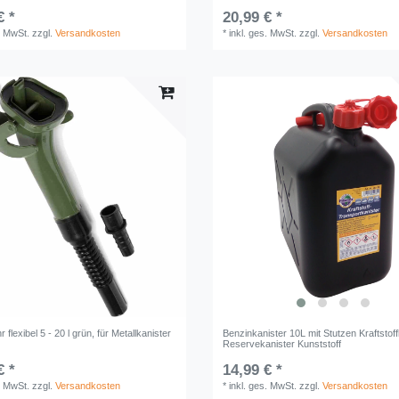
€ *
20,99 € *
. MwSt.
zzgl.
Versandkosten
*
inkl. ges. MwSt.
zzgl.
Versandkosten
 flexibel 5 - 20 l grün, für Metallkanister
Benzinkanister 10L mit Stutzen Kraftstoff
Reservekanister Kunststoff
€ *
14,99 € *
. MwSt.
zzgl.
Versandkosten
*
inkl. ges. MwSt.
zzgl.
Versandkosten