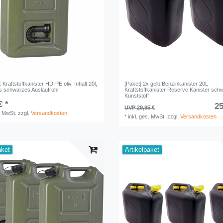
x Kraftstoffkanister HD-PE oliv, Inhalt 20l,
[Paket] 2x gelb Benzinkanister 20L
es schwarzes Auslaufrohr
Kraftstoffkanister Reserve Kanister sch
Kunststoff
€ *
25
UVP 29,95 €
. MwSt.
zzgl.
Versandkosten
*
inkl. ges. MwSt.
zzgl.
Versandkosten
aket
Artikelpaket