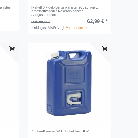
anister
[Paket] 6 x gelb Benzinkanister 20L schwarz
Kraftstoffkanister Reservekanister
Ausgussstutzen
62,99 € *
UVP 66,00 €
*
inkl. ges. MwSt.
zzgl.
Versandkosten
AdBlue-Kanister 20 L dunkelblau, HDPE