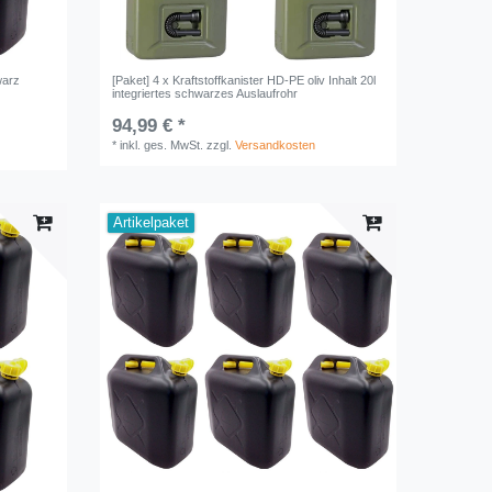
warz
[Paket] 4 x Kraftstoffkanister HD-PE oliv Inhalt 20l
integriertes schwarzes Auslaufrohr
94,99 € *
*
inkl. ges. MwSt.
zzgl.
Versandkosten
Artikelpaket