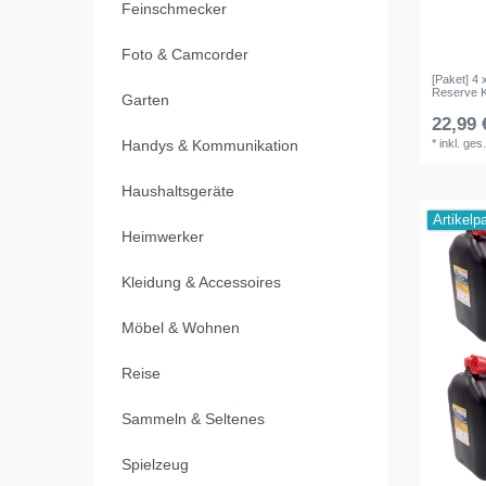
Feinschmecker
Foto & Camcorder
[Paket] 4 
Reserve K
Garten
22,99 
*
inkl. ges
Handys & Kommunikation
Haushaltsgeräte
Artikelp
Heimwerker
Kleidung & Accessoires
Möbel & Wohnen
Reise
Sammeln & Seltenes
Spielzeug