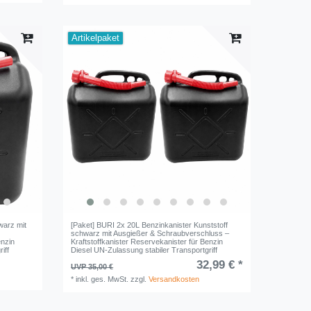
Artikelpaket
warz mit
[Paket] BURI 2x 20L Benzinkanister Kunststoff
schwarz mit Ausgießer & Schraubverschluss –
enzin
Kraftstoffkanister Reservekanister für Benzin
iff
Diesel UN-Zulassung stabiler Transportgriff
32,99 € *
UVP 35,00 €
*
inkl. ges. MwSt.
zzgl.
Versandkosten