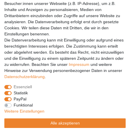
Barrierefreiheit
Besucher:innen unserer Webseite (z.B. IP-Adresse), um z.B.
Inhalte und Anzeigen zu personalisieren, Medien von
Anleitungen
Drittanbietern einzubinden oder Zugriffe auf unsere Website zu
analysieren. Die Datenverarbeitung erfolgt erst durch gesetzte
Vertrag widerrufen
Cookies. Wir teilen diese Daten mit Dritten, die wir in den
Einstellungen benennen.
PARTNER
Die Datenverarbeitung kann mit Einwilligung oder aufgrund eines
DHL
berechtigten Interesses erfolgen. Die Zustimmung kann erteilt
oder abgelehnt werden. Es besteht das Recht, nicht einzuwilligen
GLS
und die Einwilligung zu einem späteren Zeitpunkt zu ändern oder
DB Schenker
zu widerrufen. Beachten Sie unser
Impressum
und weitere
PaketPLUS
Hinweise zur Verwendung personenbezogener Daten in unserer
Daten­schutz­erklärung
.
SPONSORING
Essenziell
Malchower SV 90
Statistik
Malchower Wölfe
PayPal
Funktional
ZERTIFIKATE
Weitere Einstellungen
Händlerbund
Alle akzeptieren
Trusted Shops