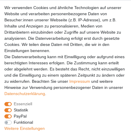
AGB
Wir verwenden Cookies und ähnliche Technologien auf unserer
Versandkosten
Website und verarbeiten personenbezogene Daten von
Barrierefreiheit
Besucher:innen unserer Webseite (z.B. IP-Adresse), um z.B.
Inhalte und Anzeigen zu personalisieren, Medien von
Anleitungen
Drittanbietern einzubinden oder Zugriffe auf unsere Website zu
analysieren. Die Datenverarbeitung erfolgt erst durch gesetzte
Vertrag widerrufen
Cookies. Wir teilen diese Daten mit Dritten, die wir in den
PARTNER
Einstellungen benennen.
Die Datenverarbeitung kann mit Einwilligung oder aufgrund eines
DHL
berechtigten Interesses erfolgen. Die Zustimmung kann erteilt
oder abgelehnt werden. Es besteht das Recht, nicht einzuwilligen
GLS
und die Einwilligung zu einem späteren Zeitpunkt zu ändern oder
DB Schenker
zu widerrufen. Beachten Sie unser
Impressum
und weitere
PaketPLUS
Hinweise zur Verwendung personenbezogener Daten in unserer
Daten­schutz­erklärung
.
SPONSORING
Essenziell
Malchower SV 90
Statistik
Malchower Wölfe
PayPal
Funktional
ZERTIFIKATE
Weitere Einstellungen