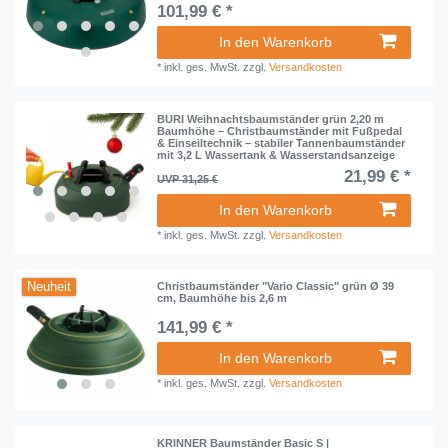
101,99 € *
In den Warenkorb
*
inkl. ges. MwSt.
zzgl.
Versandkosten
BURI Weihnachtsbaumständer grün 2,20 m
Baumhöhe – Christbaumständer mit Fußpedal
& Einseiltechnik – stabiler Tannenbaumständer
mit 3,2 L Wassertank & Wasserstandsanzeige
21,99 € *
UVP 31,25 €
In den Warenkorb
*
inkl. ges. MwSt.
zzgl.
Versandkosten
Neuheit
Christbaumständer "Vario Classic" grün Ø 39
cm, Baumhöhe bis 2,6 m
141,99 € *
In den Warenkorb
*
inkl. ges. MwSt.
zzgl.
Versandkosten
KRINNER Baumständer Basic S |