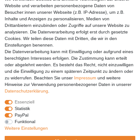
Versandkosten
Website und verarbeiten personenbezogene Daten von
Barrierefreiheit
Besucher:innen unserer Webseite (z.B. IP-Adresse), um z.B.
Inhalte und Anzeigen zu personalisieren, Medien von
Anleitungen
Drittanbietern einzubinden oder Zugriffe auf unsere Website zu
analysieren. Die Datenverarbeitung erfolgt erst durch gesetzte
Vertrag widerrufen
Cookies. Wir teilen diese Daten mit Dritten, die wir in den
Einstellungen benennen.
PARTNER
Die Datenverarbeitung kann mit Einwilligung oder aufgrund eines
DHL
berechtigten Interesses erfolgen. Die Zustimmung kann erteilt
oder abgelehnt werden. Es besteht das Recht, nicht einzuwilligen
GLS
und die Einwilligung zu einem späteren Zeitpunkt zu ändern oder
DB Schenker
zu widerrufen. Beachten Sie unser
Impressum
und weitere
PaketPLUS
Hinweise zur Verwendung personenbezogener Daten in unserer
Daten­schutz­erklärung
.
SPONSORING
Essenziell
Malchower SV 90
Statistik
Malchower Wölfe
PayPal
Funktional
ZERTIFIKATE
Weitere Einstellungen
Händlerbund