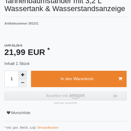
Tannenbaumständer mit 3,2 L
Wassertank & Wasserstandsanzeige
Artikelnummer
365201
UVP 31,25 €
*
21,99 EUR
Inhalt
1
Stück
In den Warenkorb
Wunschliste
* inkl. ges. MwSt. zzgl.
Versandkosten