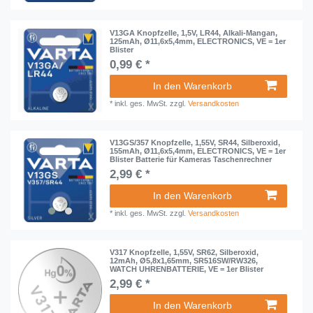
V13GA Knopfzelle, 1,5V, LR44, Alkali-Mangan,
125mAh, Ø11,6x5,4mm, ELECTRONICS, VE = 1er
Blister
0,99 € *
In den Warenkorb
*
inkl. ges. MwSt.
zzgl.
Versandkosten
V13GS/357 Knopfzelle, 1,55V, SR44, Silberoxid,
155mAh, Ø11,6x5,4mm, ELECTRONICS, VE = 1er
Blister Batterie für Kameras Taschenrechner
2,99 € *
In den Warenkorb
*
inkl. ges. MwSt.
zzgl.
Versandkosten
V317 Knopfzelle, 1,55V, SR62, Silberoxid,
12mAh, Ø5,8x1,65mm, SR516SW/RW326,
WATCH UHRENBATTERIE, VE = 1er Blister
2,99 € *
In den Warenkorb