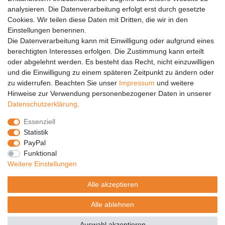
analysieren. Die Datenverarbeitung erfolgt erst durch gesetzte
Vertrag widerrufen
Cookies. Wir teilen diese Daten mit Dritten, die wir in den
PARTNER
Einstellungen benennen.
Die Datenverarbeitung kann mit Einwilligung oder aufgrund eines
DHL
berechtigten Interesses erfolgen. Die Zustimmung kann erteilt
oder abgelehnt werden. Es besteht das Recht, nicht einzuwilligen
GLS
und die Einwilligung zu einem späteren Zeitpunkt zu ändern oder
DB Schenker
zu widerrufen. Beachten Sie unser
Impressum
und weitere
PaketPLUS
Hinweise zur Verwendung personenbezogener Daten in unserer
Daten­schutz­erklärung
.
SPONSORING
Essenziell
Malchower SV 90
Statistik
Malchower Wölfe
PayPal
Funktional
ZERTIFIKATE
Weitere Einstellungen
Händlerbund
Alle akzeptieren
Trusted Shops
Alle ablehnen
© Copyright 2026 | Alle Rechte vorbehalten.
Auswahl akzeptieren