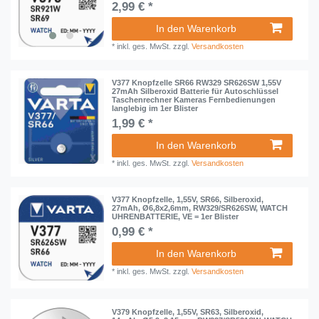
2,99 € *
In den Warenkorb
*
inkl. ges. MwSt.
zzgl.
Versandkosten
V377 Knopfzelle SR66 RW329 SR626SW 1,55V
27mAh Silberoxid Batterie für Autoschlüssel
Taschenrechner Kameras Fernbedienungen
langlebig im 1er Blister
1,99 € *
In den Warenkorb
*
inkl. ges. MwSt.
zzgl.
Versandkosten
V377 Knopfzelle, 1,55V, SR66, Silberoxid,
27mAh, Ø6,8x2,6mm, RW329/SR626SW, WATCH
UHRENBATTERIE, VE = 1er Blister
0,99 € *
In den Warenkorb
*
inkl. ges. MwSt.
zzgl.
Versandkosten
V379 Knopfzelle, 1,55V, SR63, Silberoxid,