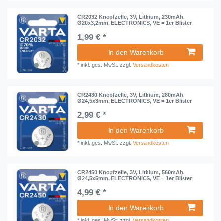
CR2032 Knopfzelle, 3V, Lithium, 230mAh,
Ø20x3,2mm, ELECTRONICS, VE = 1er Blister
1,99 € *
In den Warenkorb
*
inkl. ges. MwSt.
zzgl.
Versandkosten
CR2430 Knopfzelle, 3V, Lithium, 280mAh,
Ø24,5x3mm, ELECTRONICS, VE = 1er Blister
2,99 € *
In den Warenkorb
*
inkl. ges. MwSt.
zzgl.
Versandkosten
CR2450 Knopfzelle, 3V, Lithium, 560mAh,
Ø24,5x5mm, ELECTRONICS, VE = 1er Blister
4,99 € *
In den Warenkorb
*
inkl. ges. MwSt.
zzgl.
Versandkosten