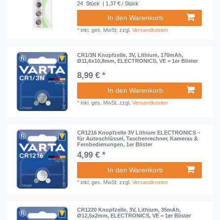
24
Stück
| 1,37 € / Stück
In den Warenkorb
*
inkl. ges. MwSt.
zzgl.
Versandkosten
CR1/3N Knopfzelle, 3V, Lithium, 170mAh,
Ø11,6x10,8mm, ELECTRONICS, VE = 1er Blister
8,99 € *
In den Warenkorb
*
inkl. ges. MwSt.
zzgl.
Versandkosten
CR1216 Knopfzelle 3V Lithium ELECTRONICS –
für Autoschlüssel, Taschenrechner, Kameras &
Fernbedienungen, 1er Blister
4,99 € *
In den Warenkorb
*
inkl. ges. MwSt.
zzgl.
Versandkosten
CR1220 Knopfzelle, 3V, Lithium, 35mAh,
Ø12,5x2mm, ELECTRONICS, VE = 1er Blister