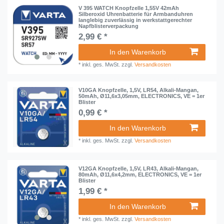
V 395 WATCH Knopfzelle 1,55V 42mAh
Silberoxid Uhrenbatterie für Armbanduhren
langlebig zuverlässig in werkstattgerechter
Napfblisterverpackung
2,99 € *
In den Warenkorb
*
inkl. ges. MwSt.
zzgl.
Versandkosten
V10GA Knopfzelle, 1,5V, LR54, Alkali-Mangan,
50mAh, Ø11,6x3,05mm, ELECTRONICS, VE = 1er
Blister
0,99 € *
In den Warenkorb
*
inkl. ges. MwSt.
zzgl.
Versandkosten
V12GA Knopfzelle, 1,5V, LR43, Alkali-Mangan,
80mAh, Ø11,6x4,2mm, ELECTRONICS, VE = 1er
Blister
1,99 € *
In den Warenkorb
*
inkl. ges. MwSt.
zzgl.
Versandkosten