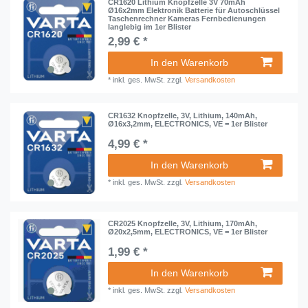
CR1620 Lithium Knopfzelle 3V 70mAh
Ø16x2mm Elektronik Batterie für Autoschlüssel
Taschenrechner Kameras Fernbedienungen
langlebig im 1er Blister
2,99 € *
In den Warenkorb
*
inkl. ges. MwSt.
zzgl.
Versandkosten
CR1632 Knopfzelle, 3V, Lithium, 140mAh,
Ø16x3,2mm, ELECTRONICS, VE = 1er Blister
4,99 € *
In den Warenkorb
*
inkl. ges. MwSt.
zzgl.
Versandkosten
CR2025 Knopfzelle, 3V, Lithium, 170mAh,
Ø20x2,5mm, ELECTRONICS, VE = 1er Blister
1,99 € *
In den Warenkorb
*
inkl. ges. MwSt.
zzgl.
Versandkosten