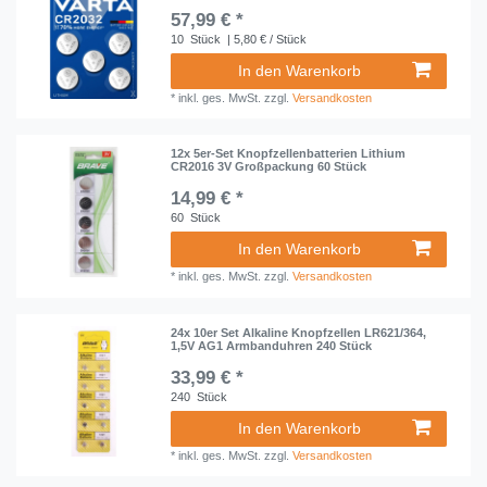
57,99 € *
10
Stück
| 5,80 € / Stück
In den Warenkorb
*
inkl. ges. MwSt.
zzgl.
Versandkosten
12x 5er-Set Knopfzellenbatterien Lithium
CR2016 3V Großpackung 60 Stück
14,99 € *
60
Stück
In den Warenkorb
*
inkl. ges. MwSt.
zzgl.
Versandkosten
24x 10er Set Alkaline Knopfzellen LR621/364,
1,5V AG1 Armbanduhren 240 Stück
33,99 € *
240
Stück
In den Warenkorb
*
inkl. ges. MwSt.
zzgl.
Versandkosten