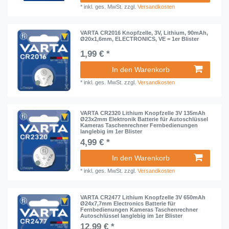
*
inkl. ges. MwSt.
zzgl.
Versandkosten
VARTA CR2016 Knopfzelle, 3V, Lithium, 90mAh,
Ø20x1,6mm, ELECTRONICS, VE = 1er Blister
1,99 € *
In den Warenkorb
*
inkl. ges. MwSt.
zzgl.
Versandkosten
VARTA CR2320 Lithium Knopfzelle 3V 135mAh
Ø23x2mm Elektronik Batterie für Autoschlüssel
Kameras Taschenrechner Fernbedienungen
langlebig im 1er Blister
4,99 € *
In den Warenkorb
*
inkl. ges. MwSt.
zzgl.
Versandkosten
VARTA CR2477 Lithium Knopfzelle 3V 650mAh
Ø24x7,7mm Electronics Batterie für
Fernbedienungen Kameras Taschenrechner
Autoschlüssel langlebig im 1er Blister
12,99 € *