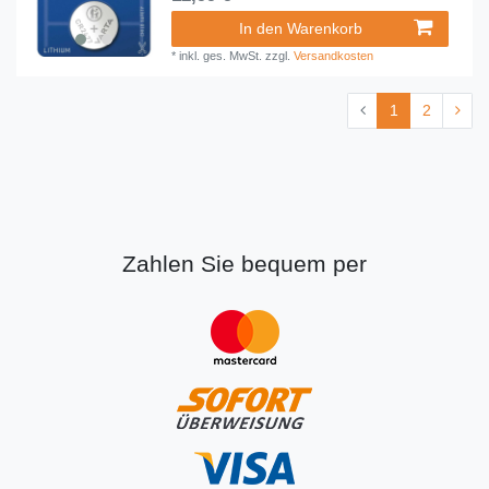
In den Warenkorb
*
inkl. ges. MwSt.
zzgl.
Versandkosten
1
2
Zahlen Sie bequem per