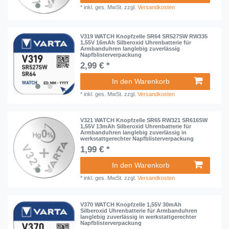
*
inkl. ges. MwSt.
zzgl.
Versandkosten
V319 WATCH Knopfzelle SR64 SR527SW RW335
1,55V 16mAh Silberoxid Uhrenbatterie für
Armbanduhren langlebig zuverlässig
Napfblisterverpackung
2,99 € *
In den Warenkorb
*
inkl. ges. MwSt.
zzgl.
Versandkosten
V321 WATCH Knopfzelle SR65 RW321 SR616SW
1,55V 13mAh Silberoxid Uhrenbatterie für
Armbanduhren langlebig zuverlässig in
werkstattgerechter Napfblisterverpackung
1,99 € *
In den Warenkorb
*
inkl. ges. MwSt.
zzgl.
Versandkosten
V370 WATCH Knopfzelle 1,55V 30mAh
Silberoxid Uhrenbatterie für Armbanduhren
langlebig zuverlässig in werkstattgerechter
Napfblisterverpackung