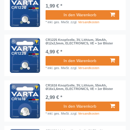
1,99 € *
In den Warenkorb
*
inkl. ges. MwSt.
zzgl.
Versandkosten
CR1225 Knopfzelle, 3V, Lithium, 35mAh,
Ø12x2,5mm, ELECTRONICS, VE = 1er Blister
4,99 € *
In den Warenkorb
*
inkl. ges. MwSt.
zzgl.
Versandkosten
CR1616 Knopfzelle, 3V, Lithium, 55mAh,
Ø16x1,6mm, ELECTRONICS, VE = 1er Blister
2,99 € *
In den Warenkorb
*
inkl. ges. MwSt.
zzgl.
Versandkosten