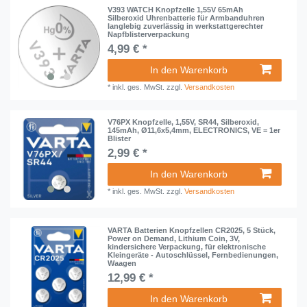
V393 WATCH Knopfzelle 1,55V 65mAh
Silberoxid Uhrenbatterie für Armbanduhren
langlebig zuverlässig in werkstattgerechter
Napfblisterverpackung
4,99 € *
In den Warenkorb
*
inkl. ges. MwSt.
zzgl.
Versandkosten
V76PX Knopfzelle, 1,55V, SR44, Silberoxid,
145mAh, Ø11,6x5,4mm, ELECTRONICS, VE = 1er
Blister
2,99 € *
In den Warenkorb
*
inkl. ges. MwSt.
zzgl.
Versandkosten
VARTA Batterien Knopfzellen CR2025, 5 Stück,
Power on Demand, Lithium Coin, 3V,
kindersichere Verpackung, für elektronische
Kleingeräte - Autoschlüssel, Fernbedienungen,
Waagen
12,99 € *
In den Warenkorb