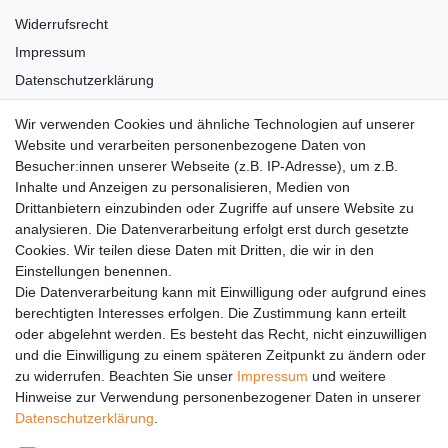
Widerrufsrecht
Impressum
Datenschutzerklärung
AGB
Wir verwenden Cookies und ähnliche Technologien auf unserer
Versandkosten
Website und verarbeiten personenbezogene Daten von
Barrierefreiheit
Besucher:innen unserer Webseite (z.B. IP-Adresse), um z.B.
Inhalte und Anzeigen zu personalisieren, Medien von
Anleitungen
Drittanbietern einzubinden oder Zugriffe auf unsere Website zu
analysieren. Die Datenverarbeitung erfolgt erst durch gesetzte
Vertrag widerrufen
Cookies. Wir teilen diese Daten mit Dritten, die wir in den
Einstellungen benennen.
PARTNER
Die Datenverarbeitung kann mit Einwilligung oder aufgrund eines
DHL
berechtigten Interesses erfolgen. Die Zustimmung kann erteilt
oder abgelehnt werden. Es besteht das Recht, nicht einzuwilligen
GLS
und die Einwilligung zu einem späteren Zeitpunkt zu ändern oder
DB Schenker
zu widerrufen. Beachten Sie unser
Impressum
und weitere
PaketPLUS
Hinweise zur Verwendung personenbezogener Daten in unserer
Daten­schutz­erklärung
.
SPONSORING