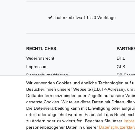
Lieferzeit etwa 1 bis 3 Werktage
RECHTLICHES
PARTNE
Widerrufsrecht
DHL
Impressum
GLS
Datenschutzerklärung
DB Schen
Wir verwenden Cookies und ähnliche Technologien auf 
AGB
PaketPL
Besucher:innen unserer Webseite (z.B. IP-Adresse), um z
Versandkosten
Drittanbietern einzubinden oder Zugriffe auf unsere Webs
Barrierefreiheit
gesetzte Cookies. Wir teilen diese Daten mit Dritten, die
Die Datenverarbeitung kann mit Einwilligung oder aufgru
Anleitungen
erteilt oder abgelehnt werden. Es besteht das Recht, nich
Vertrag widerrufen
zu ändern oder zu widerrufen. Beachten Sie unser
Impr
personenbezogener Daten in unserer
Daten­schutz­erklä