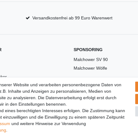
Versandkostenfrei ab 99 Euro Warenwert
R
SPONSORING
Malchower SV 90
Malchower Wölfe
ker
unserer Website und verarbeiten personenbezogene Daten von
US
.B. Inhalte und Anzeigen zu personalisieren, Medien von
ite zu analysieren. Die Datenverarbeitung erfolgt erst durch
 wir in den Einstellungen benennen.
nd eines berechtigten Interesses erfolgen. Die Zustimmung kann
t einzuwilligen und die Einwilligung zu einem späteren Zeitpunkt
essum
und weitere Hinweise zur Verwendung
rung
.
© Copyright 2026 | Alle Rechte vorbehalten.