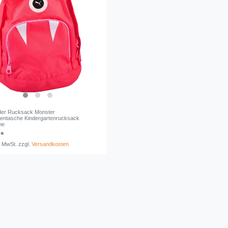
der Rucksack Monster
tentasche Kindergartenrucksack
he
 *
. MwSt.
zzgl.
Versandkosten