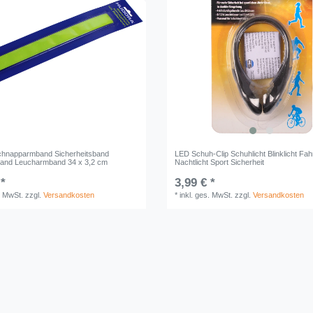
chnapparmband Sicherheitsband
LED Schuh-Clip Schuhlicht Blinklicht Fahr
band Leucharmband 34 x 3,2 cm
Nachtlicht Sport Sicherheit
 *
3,99 € *
. MwSt.
zzgl.
Versandkosten
*
inkl. ges. MwSt.
zzgl.
Versandkosten