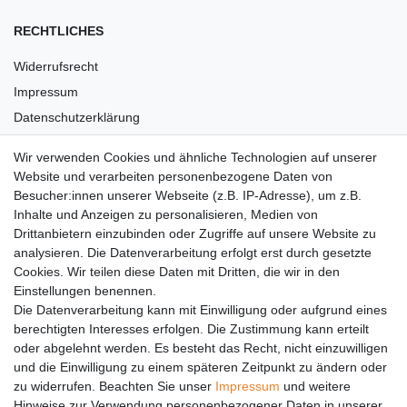
RECHTLICHES
Widerrufsrecht
Impressum
Datenschutzerklärung
AGB
Wir verwenden Cookies und ähnliche Technologien auf unserer
Versandkosten
Website und verarbeiten personenbezogene Daten von
Barrierefreiheit
Besucher:innen unserer Webseite (z.B. IP-Adresse), um z.B.
Inhalte und Anzeigen zu personalisieren, Medien von
Anleitungen
Drittanbietern einzubinden oder Zugriffe auf unsere Website zu
analysieren. Die Datenverarbeitung erfolgt erst durch gesetzte
Vertrag widerrufen
Cookies. Wir teilen diese Daten mit Dritten, die wir in den
PARTNER
Einstellungen benennen.
Die Datenverarbeitung kann mit Einwilligung oder aufgrund eines
DHL
berechtigten Interesses erfolgen. Die Zustimmung kann erteilt
oder abgelehnt werden. Es besteht das Recht, nicht einzuwilligen
GLS
und die Einwilligung zu einem späteren Zeitpunkt zu ändern oder
DB Schenker
zu widerrufen. Beachten Sie unser
Impressum
und weitere
PaketPLUS
Hinweise zur Verwendung personenbezogener Daten in unserer