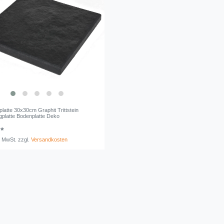
tplatte 30x30cm Graphit Trittstein
platte Bodenplatte Deko
 *
. MwSt.
zzgl.
Versandkosten