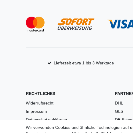
Lieferzeit etwa 1 bis 3 Werktage
RECHTLICHES
PARTNE
Widerrufsrecht
DHL
Impressum
GLS
Datenschutzerklärung
DB Schen
Wir verwenden Cookies und ähnliche Technologien auf 
AGB
PaketPL