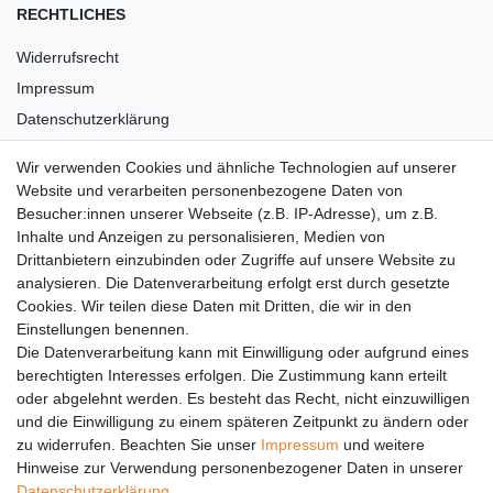
RECHTLICHES
Widerrufsrecht
Impressum
Datenschutzerklärung
AGB
Wir verwenden Cookies und ähnliche Technologien auf unserer
Versandkosten
Website und verarbeiten personenbezogene Daten von
Barrierefreiheit
Besucher:innen unserer Webseite (z.B. IP-Adresse), um z.B.
Inhalte und Anzeigen zu personalisieren, Medien von
Anleitungen
Drittanbietern einzubinden oder Zugriffe auf unsere Website zu
analysieren. Die Datenverarbeitung erfolgt erst durch gesetzte
Vertrag widerrufen
Cookies. Wir teilen diese Daten mit Dritten, die wir in den
PARTNER
Einstellungen benennen.
Die Datenverarbeitung kann mit Einwilligung oder aufgrund eines
DHL
berechtigten Interesses erfolgen. Die Zustimmung kann erteilt
oder abgelehnt werden. Es besteht das Recht, nicht einzuwilligen
GLS
und die Einwilligung zu einem späteren Zeitpunkt zu ändern oder
DB Schenker
zu widerrufen. Beachten Sie unser
Impressum
und weitere
PaketPLUS
Hinweise zur Verwendung personenbezogener Daten in unserer
Daten­schutz­erklärung
.