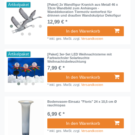
Artikelpaket
[Paket] 2x Wandfigur Kranich aus Metall 46 x
33cm Wandbild zum Anhängen -
Wanddekoration Tiermotiv wetterfest für
drinnen und draußen Wandskulptur Dekofigur
12,99 € *
In den Warenkorb
*
inkl. ges. MwSt.
zzgl.
Versandkosten
Artikelpaket
[Paket] 3er-Set LED Weihnachtsterne mit
Farbwechsler Solarleuchte
Weihnachtsbeleuchtung
7,99 € *
In den Warenkorb
*
inkl. ges. MwSt.
zzgl.
Versandkosten
Bodenvasen-Einsatz "Floris" 24 x 10,5 cm Ø
rauchtopas
6,99 € *
In den Warenkorb
*
inkl. ges. MwSt.
zzgl.
Versandkosten