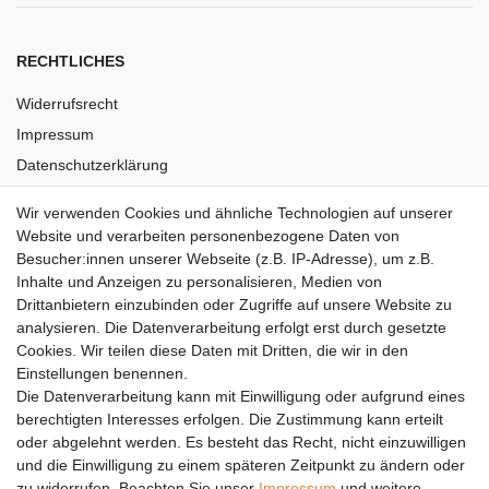
RECHTLICHES
Widerrufsrecht
Impressum
Datenschutzerklärung
AGB
Wir verwenden Cookies und ähnliche Technologien auf unserer
Versandkosten
Website und verarbeiten personenbezogene Daten von
Barrierefreiheit
Besucher:innen unserer Webseite (z.B. IP-Adresse), um z.B.
Inhalte und Anzeigen zu personalisieren, Medien von
Anleitungen
Drittanbietern einzubinden oder Zugriffe auf unsere Website zu
analysieren. Die Datenverarbeitung erfolgt erst durch gesetzte
Vertrag widerrufen
Cookies. Wir teilen diese Daten mit Dritten, die wir in den
PARTNER
Einstellungen benennen.
Die Datenverarbeitung kann mit Einwilligung oder aufgrund eines
DHL
berechtigten Interesses erfolgen. Die Zustimmung kann erteilt
oder abgelehnt werden. Es besteht das Recht, nicht einzuwilligen
GLS
und die Einwilligung zu einem späteren Zeitpunkt zu ändern oder
DB Schenker
zu widerrufen. Beachten Sie unser
Impressum
und weitere