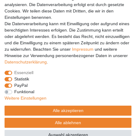
analysieren. Die Datenverarbeitung erfolgt erst durch gesetzte
Vertrag widerrufen
Cookies. Wir teilen diese Daten mit Dritten, die wir in den
PARTNER
Einstellungen benennen.
Die Datenverarbeitung kann mit Einwilligung oder aufgrund eines
DHL
berechtigten Interesses erfolgen. Die Zustimmung kann erteilt
oder abgelehnt werden. Es besteht das Recht, nicht einzuwilligen
GLS
und die Einwilligung zu einem späteren Zeitpunkt zu ändern oder
DB Schenker
zu widerrufen. Beachten Sie unser
Impressum
und weitere
PaketPLUS
Hinweise zur Verwendung personenbezogener Daten in unserer
Daten­schutz­erklärung
.
SPONSORING
Essenziell
Malchower SV 90
Statistik
Malchower Wölfe
PayPal
Funktional
ZERTIFIKATE
Weitere Einstellungen
Händlerbund
Alle akzeptieren
Trusted Shops
Alle ablehnen
© Copyright 2026 | Alle Rechte vorbehalten.
Auswahl akzeptieren