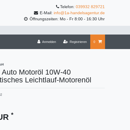
Telefon:
039932 829721
E-Mail:
info@1a-handelsagentur.de
Öffnungszeiten: Mo - Fr 8:00 - 16:30 Uhr
Anmelden
Registrieren
0
mbH
P Auto Motoröl 10W-40
etisches Leichtlauf-Motorenöl
02
*
EUR