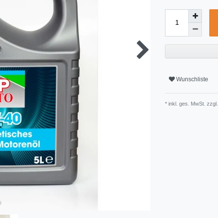
Wunschliste
* inkl. ges. MwSt. zzgl.