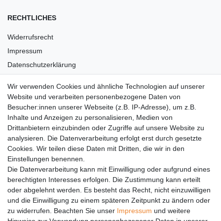
RECHTLICHES
Widerrufsrecht
Impressum
Datenschutzerklärung
AGB
Wir verwenden Cookies und ähnliche Technologien auf unserer
Versandkosten
Website und verarbeiten personenbezogene Daten von
Barrierefreiheit
Besucher:innen unserer Webseite (z.B. IP-Adresse), um z.B.
Inhalte und Anzeigen zu personalisieren, Medien von
Anleitungen
Drittanbietern einzubinden oder Zugriffe auf unsere Website zu
analysieren. Die Datenverarbeitung erfolgt erst durch gesetzte
Vertrag widerrufen
Cookies. Wir teilen diese Daten mit Dritten, die wir in den
Einstellungen benennen.
PARTNER
Die Datenverarbeitung kann mit Einwilligung oder aufgrund eines
DHL
berechtigten Interesses erfolgen. Die Zustimmung kann erteilt
oder abgelehnt werden. Es besteht das Recht, nicht einzuwilligen
GLS
und die Einwilligung zu einem späteren Zeitpunkt zu ändern oder
DB Schenker
zu widerrufen. Beachten Sie unser
Impressum
und weitere
PaketPLUS